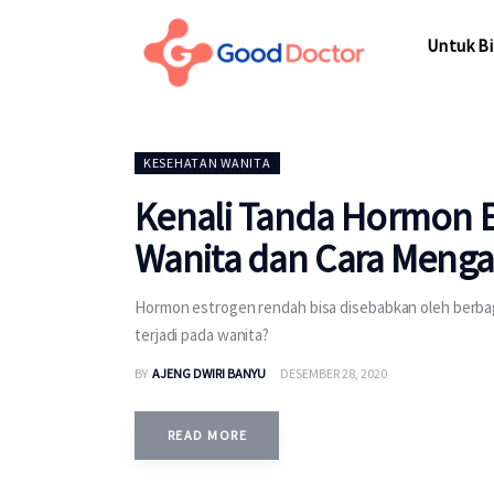
Untuk Bisnis
Untuk Bi
Untuk Anda
Mengapa Good Doctor
Untuk Bi
KESEHATAN WANITA
Berita
Kenali Tanda Hormon 
Layanan
Wanita dan Cara Menga
Hormon estrogen rendah bisa disebabkan oleh berbaga
terjadi pada wanita?
BY
AJENG DWIRI BANYU
DESEMBER 28, 2020
READ MORE