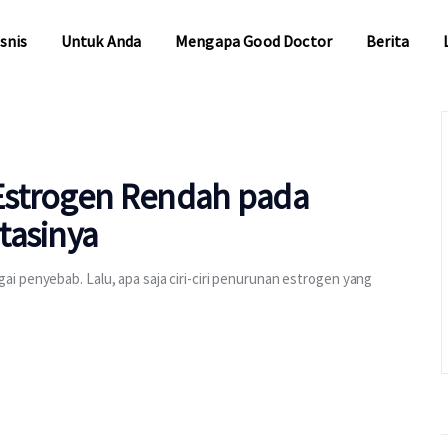
snis
Untuk Anda
Mengapa Good Doctor
Berita
snis
Untuk Anda
Mengapa Good Doctor
Berita
Estrogen Rendah pada
tasinya
i penyebab. Lalu, apa saja ciri-ciri penurunan estrogen yang