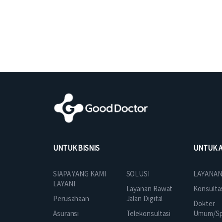
UNTUK BISNIS
UNTUK 
SOLUSI
SIAPA YANG KAMI
LAYANAN
LAYANI
Layanan Rawat
Konsulta
Jalan Digital
Perusahaan
Dokter
Telekonsultasi
Asuransi
Umum/Spe