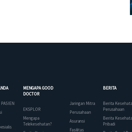
ANDA
MENGAPA GOOD
BERITA
DOCTOR
Jaringan Mitra
 PASIEN
Berita Kesehat
EKSPLOR
Perusahaan
Perusahaan
si
Mengapa
Berita Kesehat
Asuransi
Telekesehatan?
Pribadi
sialis
Fasilitas