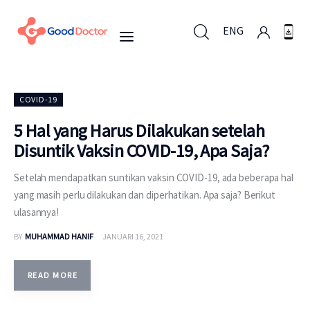
ENG
ENG
COVID-19
5 Hal yang Harus Dilakukan setelah
Disuntik Vaksin COVID-19, Apa Saja?
Untuk Bisnis
Setelah mendapatkan suntikan vaksin COVID-19, ada beberapa hal
Untuk Anda
yang masih perlu dilakukan dan diperhatikan. Apa saja? Berikut
ulasannya!
Mengapa Good Doctor
BY
MUHAMMAD HANIF
JANUARI 16, 2021
Berita
READ MORE
Layanan