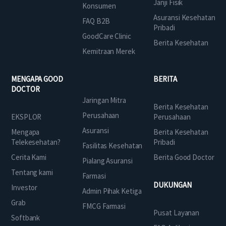
Janji Fisik
Konsumen
Asuransi Kesehatan
FAQ B2B
Pribadi
GoodCare Clinic
Berita Kesehatan
Kemitraan Merek
MENGAPA GOOD
BERITA
DOCTOR
Jaringan Mitra
Berita Kesehatan
Perusahaan
EKSPLOR
Perusahaan
Asuransi
Mengapa
Berita Kesehatan
Telekesehatan?
Pribadi
Fasilitas Kesehatan
Cerita Kami
Berita Good Doctor
Pialang Asuransi
Tentang kami
Farmasi
DUKUNGAN
Investor
Admin Pihak Ketiga
Grab
FMCG Farmasi
Pusat Layanan
Softbank