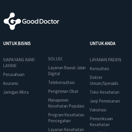
UNTUK BISNIS
UNTUK ANDA
SOLUSI
SIAPA YANG KAMI
LAYANAN PASIEN
LAYANI
Layanan Rawat Jalan
Konsultasi
Digital
Perusahaan
Dokter
Telekonsultasi
Asuransi
Umum/Spesialis
Pengiriman Obat
Jaringan Mitra
Toko Kesehatan
Manajemen
Janji Pemesanan
Kesehatan Populasi
Vaksinasi
Program Kesehatan
Pemeriksaan
Pencegahan
Kesehatan
Layanan Kesehatan