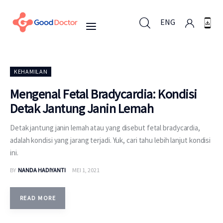
ENG
ENG
KEHAMILAN
Mengenal Fetal Bradycardia: Kondisi
Detak Jantung Janin Lemah
Untuk Bisnis
Detak jantung janin lemah atau yang disebut fetal bradycardia,
Untuk Anda
adalah kondisi yang jarang terjadi. Yuk, cari tahu lebih lanjut kondisi
ini.
Mengapa Good Doctor
BY
NANDA HADIYANTI
MEI 1, 2021
Berita
READ MORE
Layanan