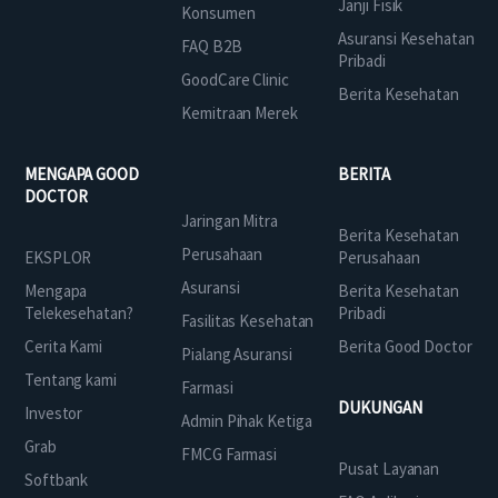
Janji Fisik
Konsumen
Asuransi Kesehatan
FAQ B2B
Pribadi
GoodCare Clinic
Berita Kesehatan
Kemitraan Merek
MENGAPA GOOD
BERITA
DOCTOR
Jaringan Mitra
Berita Kesehatan
Perusahaan
EKSPLOR
Perusahaan
Asuransi
Mengapa
Berita Kesehatan
Telekesehatan?
Pribadi
Fasilitas Kesehatan
Cerita Kami
Berita Good Doctor
Pialang Asuransi
Tentang kami
Farmasi
DUKUNGAN
Investor
Admin Pihak Ketiga
Grab
FMCG Farmasi
Pusat Layanan
Softbank