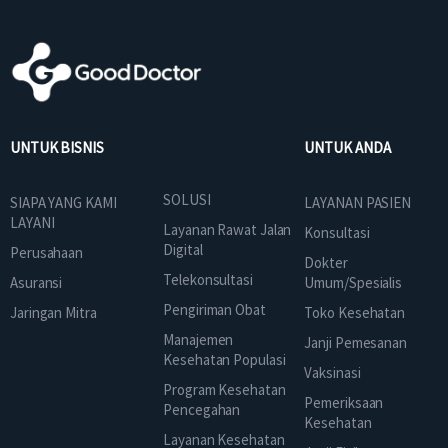
UNTUK BISNIS
UNTUK ANDA
SOLUSI
SIAPA YANG KAMI
LAYANAN PASIEN
LAYANI
Layanan Rawat Jalan
Konsultasi
Digital
Perusahaan
Dokter
Telekonsultasi
Asuransi
Umum/Spesialis
Pengiriman Obat
Jaringan Mitra
Toko Kesehatan
Manajemen
Janji Pemesanan
Kesehatan Populasi
Vaksinasi
Program Kesehatan
Pemeriksaan
Pencegahan
Kesehatan
Layanan Kesehatan