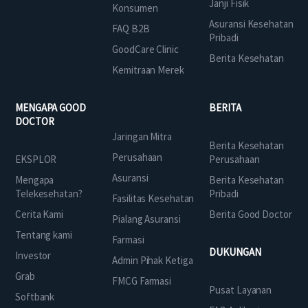
Janji Fisik
Konsumen
Asuransi Kesehatan
FAQ B2B
Pribadi
GoodCare Clinic
Berita Kesehatan
Kemitraan Merek
MENGAPA GOOD
BERITA
DOCTOR
Jaringan Mitra
Berita Kesehatan
Perusahaan
EKSPLOR
Perusahaan
Asuransi
Mengapa
Berita Kesehatan
Telekesehatan?
Pribadi
Fasilitas Kesehatan
Cerita Kami
Berita Good Doctor
Pialang Asuransi
Tentang kami
Farmasi
DUKUNGAN
Investor
Admin Pihak Ketiga
Grab
FMCG Farmasi
Pusat Layanan
Softbank