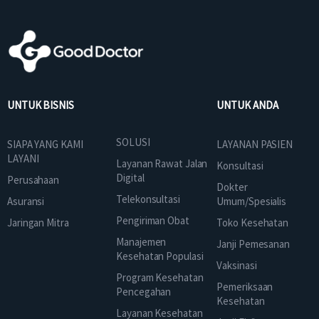
UNTUK BISNIS
UNTUK ANDA
SOLUSI
SIAPA YANG KAMI
LAYANAN PASIEN
LAYANI
Layanan Rawat Jalan
Konsultasi
Digital
Perusahaan
Dokter
Telekonsultasi
Asuransi
Umum/Spesialis
Pengiriman Obat
Jaringan Mitra
Toko Kesehatan
Manajemen
Janji Pemesanan
Kesehatan Populasi
Vaksinasi
Program Kesehatan
Pemeriksaan
Pencegahan
Kesehatan
Layanan Kesehatan