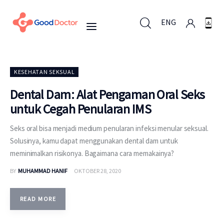
ENG
ENG
KESEHATAN SEKSUAL
Dental Dam: Alat Pengaman Oral Seks
untuk Cegah Penularan IMS
Untuk Bisnis
Seks oral bisa menjadi medium penularan infeksi menular seksual.
Untuk Anda
Solusinya, kamu dapat menggunakan dental dam untuk
meminimalkan risikonya. Bagaimana cara memakainya?
Mengapa Good Doctor
BY
MUHAMMAD HANIF
OKTOBER 28, 2020
Berita
READ MORE
Layanan