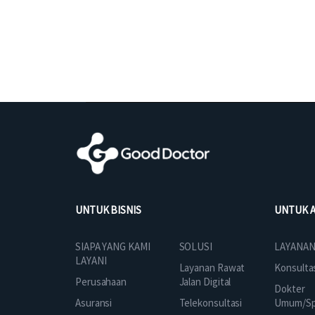
UNTUK BISNIS
UNTUK 
SOLUSI
SIAPA YANG KAMI
LAYANAN
LAYANI
Layanan Rawat
Konsulta
Jalan Digital
Perusahaan
Dokter
Telekonsultasi
Asuransi
Umum/Spe