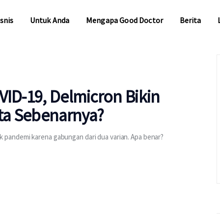
snis
Untuk Anda
Mengapa Good Doctor
Berita
snis
Untuk Anda
Mengapa Good Doctor
Berita
VID-19, Delmicron Bikin
ta Sebenarnya?
 pandemi karena gabungan dari dua varian. Apa benar?