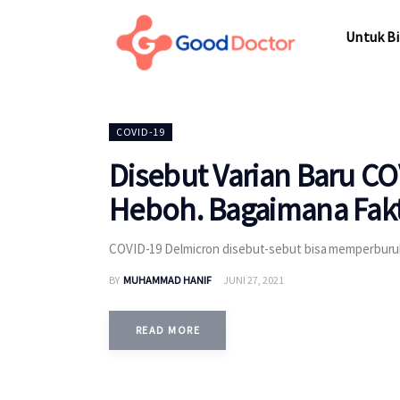
Untuk Bisnis
Untuk Bi
Untuk Anda
Mengapa Good Doctor
Untuk Bi
COVID-19
Berita
Disebut Varian Baru CO
Layanan
Heboh. Bagaimana Fak
COVID-19 Delmicron disebut-sebut bisa memperburuk
BY
MUHAMMAD HANIF
JUNI 27, 2021
READ MORE