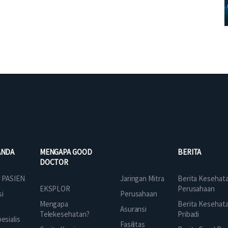
ANDA
MENGAPA GOOD
BERITA
DOCTOR
Jaringan Mitra
 PASIEN
Berita Kesehat
EKSPLOR
Perusahaan
Perusahaan
si
Mengapa
Berita Kesehat
Asuransi
Telekesehatan?
Pribadi
sialis
Fasilitas