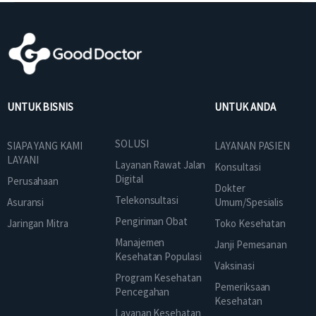
UNTUK BISNIS
UNTUK ANDA
SOLUSI
SIAPA YANG KAMI
LAYANAN PASIEN
LAYANI
Layanan Rawat Jalan
Konsultasi
Digital
Perusahaan
Dokter
Telekonsultasi
Asuransi
Umum/Spesialis
Pengiriman Obat
Jaringan Mitra
Toko Kesehatan
Manajemen
Janji Pemesanan
Kesehatan Populasi
Vaksinasi
Program Kesehatan
Pemeriksaan
Pencegahan
Kesehatan
Layanan Kesehatan