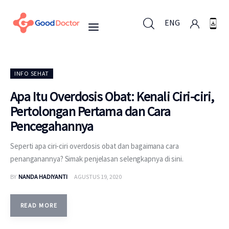
ENG
ENG
INFO SEHAT
Apa Itu Overdosis Obat: Kenali Ciri-ciri,
Pertolongan Pertama dan Cara
Untuk Bisnis
Pencegahannya
Untuk Anda
Seperti apa ciri-ciri overdosis obat dan bagaimana cara
penanganannya? Simak penjelasan selengkapnya di sini.
Mengapa Good Doctor
BY
NANDA HADIYANTI
AGUSTUS 19, 2020
Berita
READ MORE
Layanan