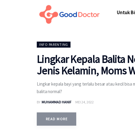
Untuk Bisnis
Untuk Bi
Untuk Anda
Mengapa Good Doctor
Untuk Bi
INFO PARENTING
Berita
Lingkar Kepala Balita 
Layanan
Jenis Kelamin, Moms W
Lingkar kepala bayi yang terlalu besar atau kecil bis
balita normal?
BY
MUHAMMAD HANIF
MEI 24, 2022
READ MORE