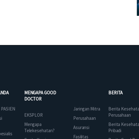
ANDA
MENGAPA GOOD
BERITA
DOCTOR
Jaringan Mitra
 PASIEN
Berita Kesehat
EKSPLOR
Perusahaan
Perusahaan
si
Mengapa
Berita Kesehat
Asuransi
Telekesehatan?
Pribadi
sialis
Fasilitas