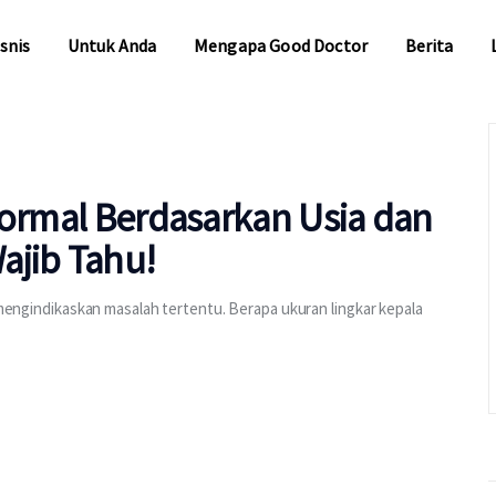
snis
Untuk Anda
Mengapa Good Doctor
Berita
snis
Untuk Anda
Mengapa Good Doctor
Berita
Normal Berdasarkan Usia dan
ajib Tahu!
a mengindikaskan masalah tertentu. Berapa ukuran lingkar kepala