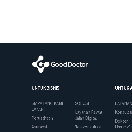
UNTUK BISNIS
UNTUK 
SOLUSI
SIAPA YANG KAMI
LAYANAN
LAYANI
Layanan Rawat
Konsulta
Jalan Digital
Perusahaan
Dokter
Telekonsultasi
Asuransi
Umum/Spe