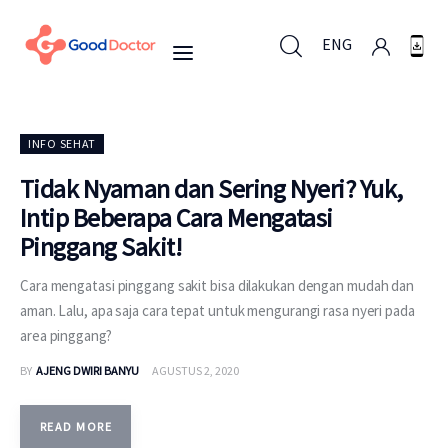
ENG
ENG
INFO SEHAT
Tidak Nyaman dan Sering Nyeri? Yuk,
Intip Beberapa Cara Mengatasi
Untuk Bisnis
Pinggang Sakit!
Untuk Anda
Cara mengatasi pinggang sakit bisa dilakukan dengan mudah dan
aman. Lalu, apa saja cara tepat untuk mengurangi rasa nyeri pada
Mengapa Good Doctor
area pinggang?
BY
AJENG DWIRI BANYU
AGUSTUS 2, 2020
Berita
Layanan
READ MORE