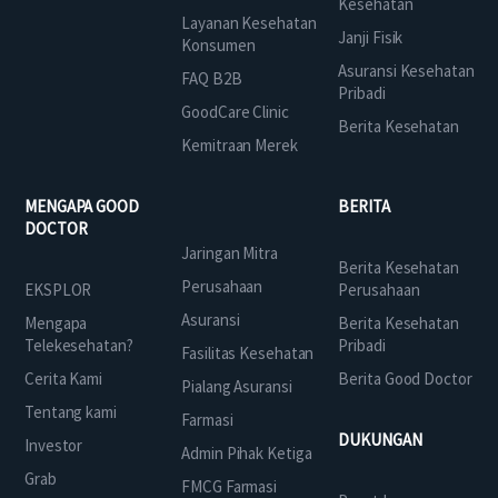
Kesehatan
Layanan Kesehatan
Janji Fisik
Konsumen
Asuransi Kesehatan
FAQ B2B
Pribadi
GoodCare Clinic
Berita Kesehatan
Kemitraan Merek
MENGAPA GOOD
BERITA
DOCTOR
Jaringan Mitra
Berita Kesehatan
Perusahaan
EKSPLOR
Perusahaan
Asuransi
Mengapa
Berita Kesehatan
Telekesehatan?
Pribadi
Fasilitas Kesehatan
Cerita Kami
Berita Good Doctor
Pialang Asuransi
Tentang kami
Farmasi
DUKUNGAN
Investor
Admin Pihak Ketiga
Grab
FMCG Farmasi