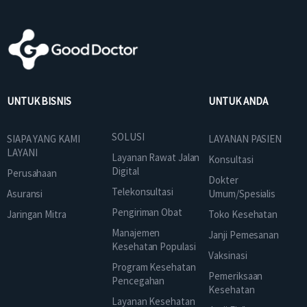
UNTUK BISNIS
UNTUK ANDA
SOLUSI
SIAPA YANG KAMI
LAYANAN PASIEN
LAYANI
Layanan Rawat Jalan
Konsultasi
Digital
Perusahaan
Dokter
Telekonsultasi
Asuransi
Umum/Spesialis
Pengiriman Obat
Jaringan Mitra
Toko Kesehatan
Manajemen
Janji Pemesanan
Kesehatan Populasi
Vaksinasi
Program Kesehatan
Pemeriksaan
Pencegahan
Kesehatan
Layanan Kesehatan