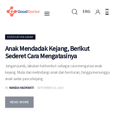
ENG
ENG
KESEHATAN ANAK
Anak Mendadak Kejang, Berikut
Sederet Cara Mengatasinya
Untuk Bisnis
Jangan panik, lakukan hal berikut sebagai cara mengatasi anak
Untuk Anda
kejang. Mulai dari melindungi anak dari benturan, hingga menunggu
anak sadar pasca kejang.
Mengapa Good Doctor
BY
NANDA HADIYANTI
SEPTEMBER 15, 2020
Berita
READ MORE
Layanan