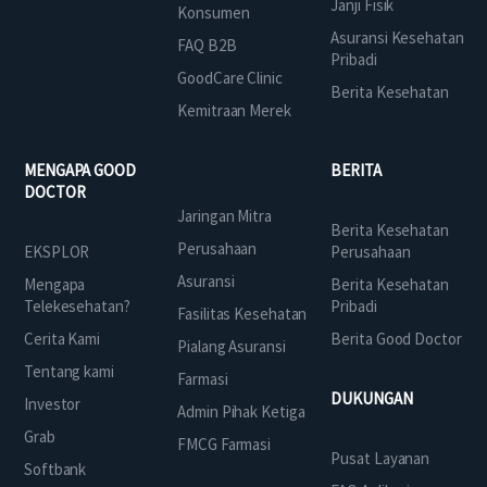
Janji Fisik
Konsumen
Asuransi Kesehatan
FAQ B2B
Pribadi
GoodCare Clinic
Berita Kesehatan
Kemitraan Merek
MENGAPA GOOD
BERITA
DOCTOR
Jaringan Mitra
Berita Kesehatan
Perusahaan
EKSPLOR
Perusahaan
Asuransi
Mengapa
Berita Kesehatan
Telekesehatan?
Pribadi
Fasilitas Kesehatan
Cerita Kami
Berita Good Doctor
Pialang Asuransi
Tentang kami
Farmasi
DUKUNGAN
Investor
Admin Pihak Ketiga
Grab
FMCG Farmasi
Pusat Layanan
Softbank