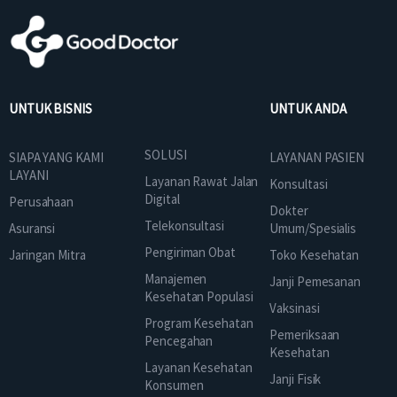
UNTUK BISNIS
UNTUK ANDA
SOLUSI
SIAPA YANG KAMI
LAYANAN PASIEN
LAYANI
Layanan Rawat Jalan
Konsultasi
Digital
Perusahaan
Dokter
Telekonsultasi
Asuransi
Umum/Spesialis
Pengiriman Obat
Jaringan Mitra
Toko Kesehatan
Manajemen
Janji Pemesanan
Kesehatan Populasi
Vaksinasi
Program Kesehatan
Pemeriksaan
Pencegahan
Kesehatan
Layanan Kesehatan
Janji Fisik
Konsumen