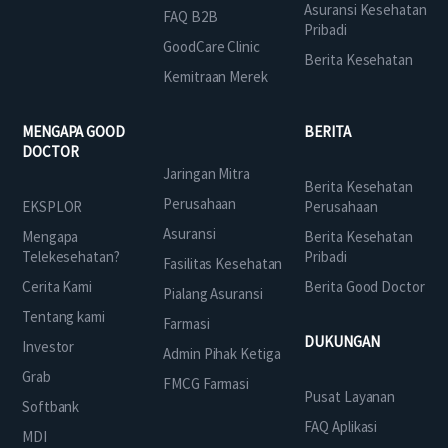
Asuransi Kesehatan
FAQ B2B
Pribadi
GoodCare Clinic
Berita Kesehatan
Kemitraan Merek
MENGAPA GOOD
BERITA
DOCTOR
Jaringan Mitra
Berita Kesehatan
Perusahaan
EKSPLOR
Perusahaan
Asuransi
Mengapa
Berita Kesehatan
Telekesehatan?
Pribadi
Fasilitas Kesehatan
Cerita Kami
Berita Good Doctor
Pialang Asuransi
Tentang kami
Farmasi
DUKUNGAN
Investor
Admin Pihak Ketiga
Grab
FMCG Farmasi
Pusat Layanan
Softbank
FAQ Aplikasi
MDI