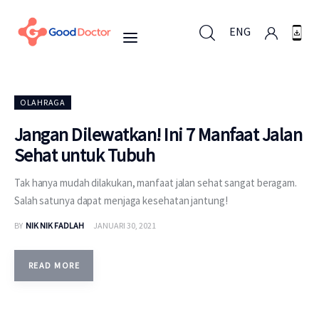
ENG
ENG
OLAHRAGA
Jangan Dilewatkan! Ini 7 Manfaat Jalan
Sehat untuk Tubuh
Untuk Bisnis
Tak hanya mudah dilakukan, manfaat jalan sehat sangat beragam.
Untuk Anda
Salah satunya dapat menjaga kesehatan jantung!
BY
NIK NIK FADLAH
JANUARI 30, 2021
Mengapa Good Doctor
Berita
READ MORE
Layanan