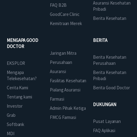
Asuransi Kesehatan
FAQ B2B
Pribadi
GoodCare Clinic
Berita Kesehatan
Kemitraan Merek
MENGAPA GOOD
BERITA
DOCTOR
Jaringan Mitra
Berita Kesehatan
Perusahaan
EKSPLOR
Perusahaan
Asuransi
Mengapa
Berita Kesehatan
Telekesehatan?
Pribadi
Fasilitas Kesehatan
Cerita Kami
Berita Good Doctor
Pialang Asuransi
Tentang kami
Farmasi
DUKUNGAN
Investor
Admin Pihak Ketiga
Grab
FMCG Farmasi
Pusat Layanan
Softbank
FAQ Aplikasi
MDI