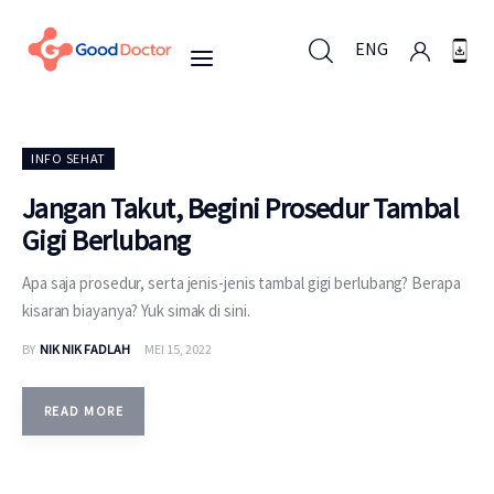
ENG
ENG
INFO SEHAT
Jangan Takut, Begini Prosedur Tambal
Gigi Berlubang
Untuk Bisnis
Apa saja prosedur, serta jenis-jenis tambal gigi berlubang? Berapa
Untuk Anda
kisaran biayanya? Yuk simak di sini.
BY
NIK NIK FADLAH
MEI 15, 2022
Mengapa Good Doctor
Berita
READ MORE
Layanan