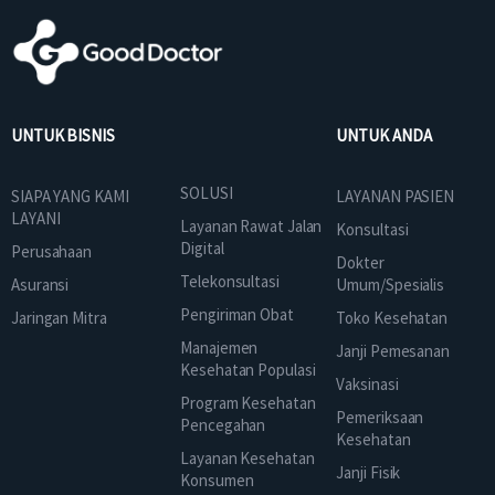
UNTUK BISNIS
UNTUK ANDA
SOLUSI
SIAPA YANG KAMI
LAYANAN PASIEN
LAYANI
Layanan Rawat Jalan
Konsultasi
Digital
Perusahaan
Dokter
Telekonsultasi
Asuransi
Umum/Spesialis
Pengiriman Obat
Jaringan Mitra
Toko Kesehatan
Manajemen
Janji Pemesanan
Kesehatan Populasi
Vaksinasi
Program Kesehatan
Pemeriksaan
Pencegahan
Kesehatan
Layanan Kesehatan
Janji Fisik
Konsumen