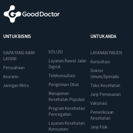
UNTUK BISNIS
UNTUK ANDA
SOLUSI
SIAPA YANG KAMI
LAYANAN PASIEN
LAYANI
Layanan Rawat Jalan
Konsultasi
Digital
Perusahaan
Dokter
Telekonsultasi
Asuransi
Umum/Spesialis
Pengiriman Obat
Jaringan Mitra
Toko Kesehatan
Manajemen
Janji Pemesanan
Kesehatan Populasi
Vaksinasi
Program Kesehatan
Pemeriksaan
Pencegahan
Kesehatan
Layanan Kesehatan
Janji Fisik
Konsumen