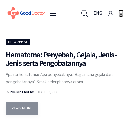
ENG
ENG
INFO SEHAT
Hematoma: Penyebab, Gejala, Jenis-
Jenis serta Pengobatannya
Untuk Bisnis
Apa itu hematoma? Apa penyebabnya? Bagaimana gejala dan
Untuk Anda
pengobatannya? Simak selengkapnya di sini.
BY
NIK NIK FADLAH
MARET 8, 2021
Mengapa Good Doctor
Berita
READ MORE
Layanan