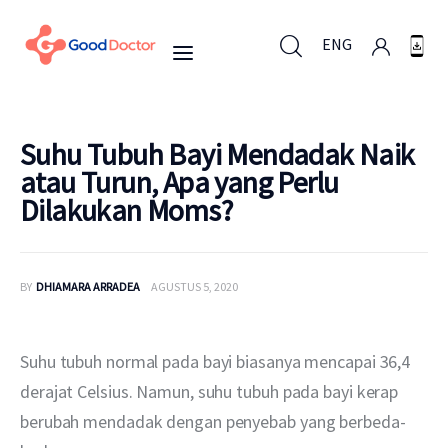
ENG
ENG
Suhu Tubuh Bayi Mendadak Naik
atau Turun, Apa yang Perlu
Dilakukan Moms?
Untuk Bisnis
Untuk Anda
BY
DHIAMARA ARRADEA
AGUSTUS 5, 2020
Mengapa Good Doctor
Suhu tubuh normal pada bayi biasanya mencapai 36,4 
Berita
derajat Celsius. Namun, suhu tubuh pada bayi kerap 
berubah mendadak dengan penyebab yang berbeda-
Layanan