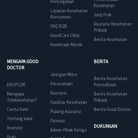
Pencegahan
Kesehatan
Layanan Kesehatan
Janji Fisik
Konsumen
Asuransi Kesehatan
FAQ B2B
Pribadi
GoodCare Clinic
Berita Kesehatan
Kemitraan Merek
MENGAPA GOOD
BERITA
DOCTOR
Jaringan Mitra
Berita Kesehatan
Perusahaan
EKSPLOR
Perusahaan
Asuransi
Mengapa
Berita Kesehatan
Telekesehatan?
Pribadi
Fasilitas Kesehatan
Cerita Kami
Berita Good Doctor
Pialang Asuransi
Tentang kami
Farmasi
DUKUNGAN
Investor
Admin Pihak Ketiga
Grab