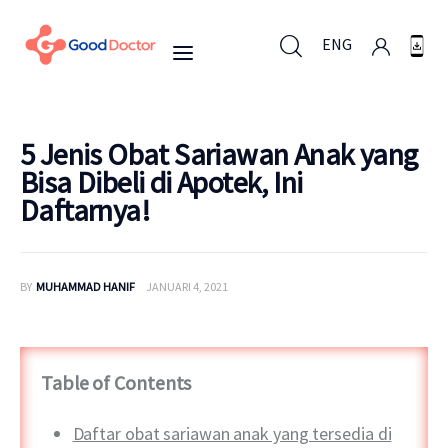
ENG
ENG
5 Jenis Obat Sariawan Anak yang
Bisa Dibeli di Apotek, Ini
Daftarnya!
Untuk Bisnis
Untuk Anda
BY
MUHAMMAD HANIF
JANUARI 4, 2021
Mengapa Good Doctor
Berita
Table of Contents
Layanan
Daftar obat sariawan anak yang tersedia di