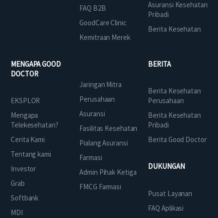
Asuransi Kesehatan
FAQ B2B
Pribadi
GoodCare Clinic
Berita Kesehatan
Kemitraan Merek
MENGAPA GOOD
BERITA
DOCTOR
Jaringan Mitra
Berita Kesehatan
Perusahaan
EKSPLOR
Perusahaan
Asuransi
Mengapa
Berita Kesehatan
Telekesehatan?
Pribadi
Fasilitas Kesehatan
Cerita Kami
Berita Good Doctor
Pialang Asuransi
Tentang kami
Farmasi
DUKUNGAN
Investor
Admin Pihak Ketiga
Grab
FMCG Farmasi
Pusat Layanan
Softbank
FAQ Aplikasi
MDI