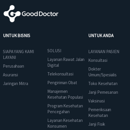
UNTUK BISNIS
UNTUK ANDA
SOLUSI
SIAPA YANG KAMI
LAYANAN PASIEN
LAYANI
Layanan Rawat Jalan
Konsultasi
Digital
Perusahaan
Dokter
Telekonsultasi
Asuransi
Umum/Spesialis
Pengiriman Obat
Jaringan Mitra
Toko Kesehatan
Manajemen
Janji Pemesanan
Kesehatan Populasi
Vaksinasi
Program Kesehatan
Pemeriksaan
Pencegahan
Kesehatan
Layanan Kesehatan
Janji Fisik
Konsumen