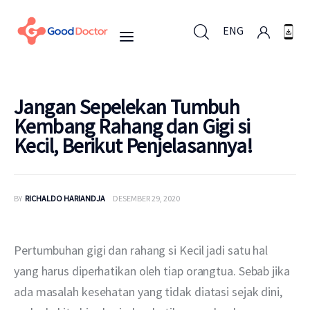
ENG
ENG
Jangan Sepelekan Tumbuh
Kembang Rahang dan Gigi si
Kecil, Berikut Penjelasannya!
Untuk Bisnis
Untuk Anda
BY
RICHALDO HARIANDJA
DESEMBER 29, 2020
Mengapa Good Doctor
Pertumbuhan gigi dan rahang si Kecil jadi satu hal 
Berita
yang harus diperhatikan oleh tiap orangtua. Sebab jika 
ada masalah kesehatan yang tidak diatasi sejak dini, 
Layanan