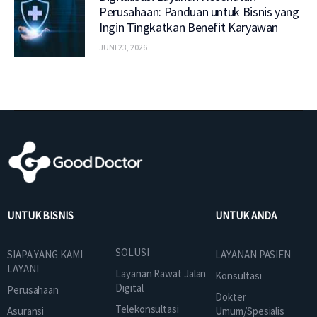
Perusahaan: Panduan untuk Bisnis yang
Ingin Tingkatkan Benefit Karyawan
JUNI 23, 2026
UNTUK BISNIS
UNTUK ANDA
SOLUSI
SIAPA YANG KAMI
LAYANAN PASIEN
LAYANI
Layanan Rawat Jalan
Konsultasi
Digital
Perusahaan
Dokter
Telekonsultasi
Asuransi
Umum/Spesialis