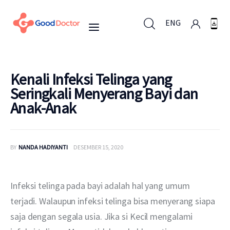
ENG
ENG
Kenali Infeksi Telinga yang
Seringkali Menyerang Bayi dan
Anak-Anak
Untuk Bisnis
Untuk Anda
BY
NANDA HADIYANTI
DESEMBER 15, 2020
Mengapa Good Doctor
Infeksi telinga pada bayi adalah hal yang umum 
Berita
terjadi. Walaupun infeksi telinga bisa menyerang siapa 
saja dengan segala usia. Jika si Kecil mengalami 
Layanan