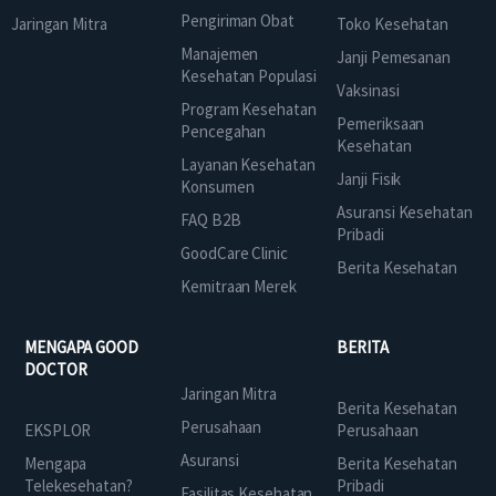
Pengiriman Obat
Jaringan Mitra
Toko Kesehatan
Manajemen
Janji Pemesanan
Kesehatan Populasi
Vaksinasi
Program Kesehatan
Pemeriksaan
Pencegahan
Kesehatan
Layanan Kesehatan
Janji Fisik
Konsumen
Asuransi Kesehatan
FAQ B2B
Pribadi
GoodCare Clinic
Berita Kesehatan
Kemitraan Merek
MENGAPA GOOD
BERITA
DOCTOR
Jaringan Mitra
Berita Kesehatan
Perusahaan
EKSPLOR
Perusahaan
Asuransi
Mengapa
Berita Kesehatan
Telekesehatan?
Pribadi
Fasilitas Kesehatan