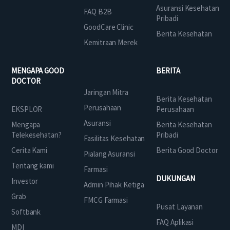
Asuransi Kesehatan
FAQ B2B
Pribadi
GoodCare Clinic
Berita Kesehatan
Kemitraan Merek
MENGAPA GOOD
BERITA
DOCTOR
Jaringan Mitra
Berita Kesehatan
Perusahaan
EKSPLOR
Perusahaan
Asuransi
Mengapa
Berita Kesehatan
Telekesehatan?
Pribadi
Fasilitas Kesehatan
Cerita Kami
Berita Good Doctor
Pialang Asuransi
Tentang kami
Farmasi
DUKUNGAN
Investor
Admin Pihak Ketiga
Grab
FMCG Farmasi
Pusat Layanan
Softbank
FAQ Aplikasi
MDI