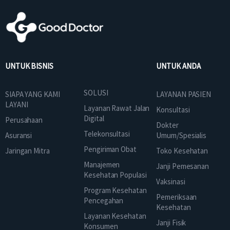
UNTUK BISNIS
UNTUK ANDA
SOLUSI
SIAPA YANG KAMI
LAYANAN PASIEN
LAYANI
Layanan Rawat Jalan
Konsultasi
Digital
Perusahaan
Dokter
Telekonsultasi
Asuransi
Umum/Spesialis
Pengiriman Obat
Jaringan Mitra
Toko Kesehatan
Manajemen
Janji Pemesanan
Kesehatan Populasi
Vaksinasi
Program Kesehatan
Pemeriksaan
Pencegahan
Kesehatan
Layanan Kesehatan
Janji Fisik
Konsumen