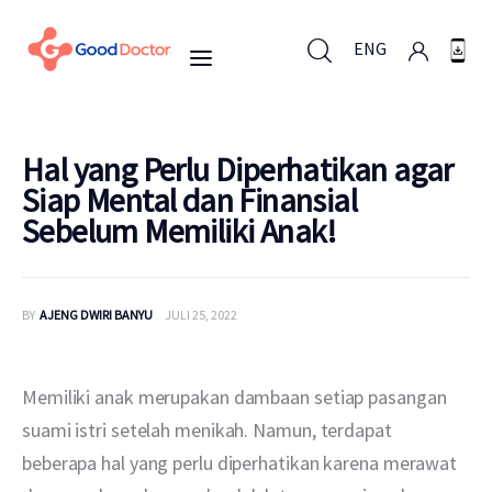
ENG
ENG
Hal yang Perlu Diperhatikan agar
Siap Mental dan Finansial
Sebelum Memiliki Anak!
Untuk Bisnis
Untuk Anda
BY
AJENG DWIRI BANYU
JULI 25, 2022
Mengapa Good Doctor
Memiliki anak merupakan dambaan setiap pasangan 
Berita
suami istri setelah menikah. Namun, terdapat 
beberapa hal yang perlu diperhatikan karena merawat 
Layanan