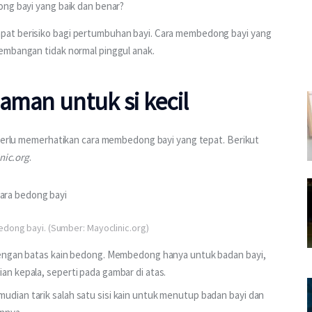
ong bayi yang baik dan benar?
pat berisiko bagi pertumbuhan bayi. Cara membedong bayi yang 
embangan tidak normal pinggul anak.
aman untuk si kecil
 perlu memerhatikan cara membedong bayi yang tepat. Berikut 
nic.org
.
ong bayi. (Sumber: Mayoclinic.org)
i dengan batas kain bedong. Membedong hanya untuk badan bayi,
an kepala, seperti pada gambar di atas.
udian tarik salah satu sisi kain untuk menutup badan bayi dan