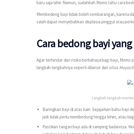
baru saja lahir. Namun, sudahkah Moms tahu cara bed
Membedong bayi tidak boleh sembarangan, karena da
salah dapat menyebabkan displasia pinggul atau perk
Cara bedong bayi yang 
Agar terhindar dari risiko berbahaya bagi bayi, Moms
langkah-langkahnya seperti dilansir dari situs 
Mayocli
Langkah-langkah membed
Baringkan bayi di atas kain. Sejajarkan bahu bay
jadi tidak perlu membedong hingga leher, atau bagi
Pastikan tangan bayi ada di samping badannya. Kem