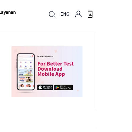
Layanan
ENG
Layanan
ENG