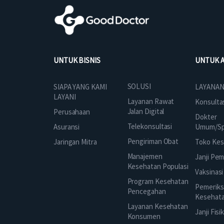
UNTUK BISNIS
UNTUK 
SOLUSI
SIAPA YANG KAMI
LAYANAN
LAYANI
Layanan Rawat
Konsulta
Jalan Digital
Perusahaan
Dokter
Telekonsultasi
Asuransi
Umum/Spe
Pengiriman Obat
Jaringan Mitra
Toko Kes
Manajemen
Janji Pe
Kesehatan Populasi
Vaksinasi
Program Kesehatan
Pemeriks
Pencegahan
Kesehat
Layanan Kesehatan
Janji Fisi
Konsumen