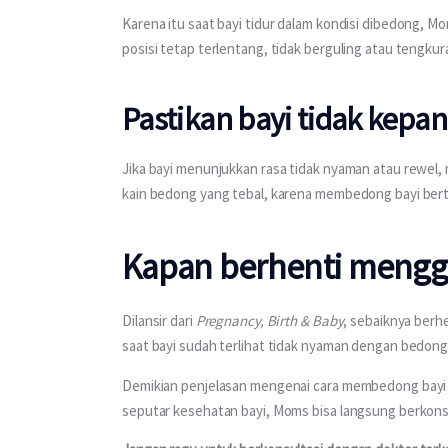
Karena itu saat bayi tidur dalam kondisi dibedong, 
posisi tetap terlentang, tidak berguling atau tengkur
Pastikan bayi tidak kepa
Jika bayi menunjukkan rasa tidak nyaman atau rewel,
kain bedong yang tebal, karena membedong bayi be
Kapan berhenti mengg
Dilansir dari 
Pregnancy, Birth & Baby
, sebaiknya berh
saat bayi sudah terlihat tidak nyaman dengan bedong
Demikian penjelasan mengenai cara membedong bayi de
seputar kesehatan bayi, Moms bisa langsung berkons