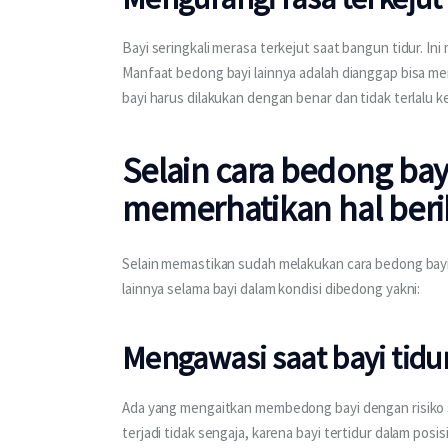
Bayi seringkali merasa terkejut saat bangun tidur. I
Manfaat bedong bayi lainnya adalah dianggap bisa me
bayi harus dilakukan dengan benar dan tidak terlalu 
Selain cara bedong bay
memerhatikan hal beri
Selain memastikan sudah melakukan cara bedong bayi
lainnya selama bayi dalam kondisi dibedong yakni:
Mengawasi saat bayi tidu
Ada yang mengaitkan membedong bayi dengan risiko 
terjadi tidak sengaja, karena bayi tertidur dalam posis