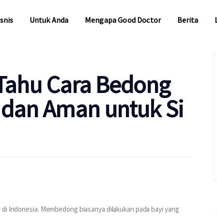
snis
Untuk Anda
Mengapa Good Doctor
Berita
snis
Untuk Anda
Mengapa Good Doctor
Berita
 Tahu Cara Bedong
 dan Aman untuk Si
 di Indonesia. Membedong biasanya dilakukan pada bayi yang 