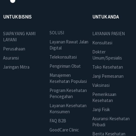
UNTUK BISNIS
UNTUK ANDA
SOLUSI
SIAPA YANG KAMI
LAYANAN PASIEN
LAYANI
Layanan Rawat Jalan
Konsultasi
Digital
Perusahaan
Dokter
Telekonsultasi
Asuransi
Umum/Spesialis
Pengiriman Obat
Jaringan Mitra
Toko Kesehatan
Manajemen
Janji Pemesanan
Kesehatan Populasi
Vaksinasi
Program Kesehatan
Pemeriksaan
Pencegahan
Kesehatan
Layanan Kesehatan
Janji Fisik
Konsumen
Asuransi Kesehatan
FAQ B2B
Pribadi
GoodCare Clinic
Berita Kesehatan