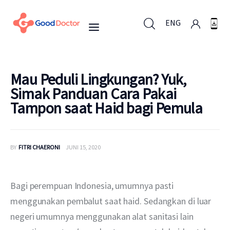
ENG
ENG
Mau Peduli Lingkungan? Yuk,
Simak Panduan Cara Pakai
Tampon saat Haid bagi Pemula
Untuk Bisnis
Untuk Anda
BY
FITRI CHAERONI
JUNI 15, 2020
Mengapa Good Doctor
Bagi perempuan Indonesia, umumnya pasti 
Berita
menggunakan pembalut saat haid. Sedangkan di luar 
negeri umumnya menggunakan alat sanitasi lain 
Layanan