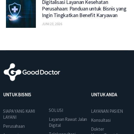
Digitalisasi Layanan Kesehatan
Perusahaan: Panduan untuk Bisnis yang
Ingin Tingkatkan Benefit Karyawan
JUNI 23, 2026
UNTUK BISNIS
UNTUK ANDA
SOLUSI
SIAPA YANG KAMI
LAYANAN PASIEN
LAYANI
Layanan Rawat Jalan
Konsultasi
Digital
Perusahaan
Dokter