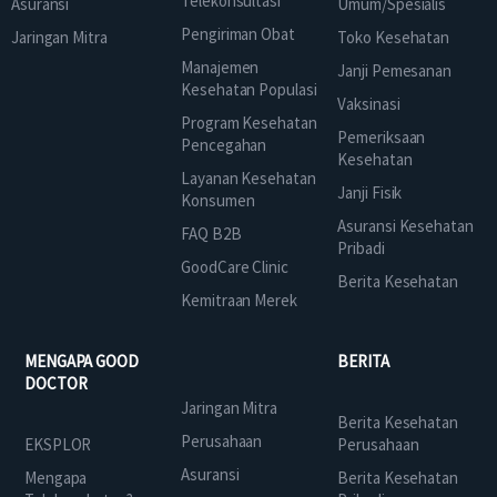
Telekonsultasi
Asuransi
Umum/Spesialis
Pengiriman Obat
Jaringan Mitra
Toko Kesehatan
Manajemen
Janji Pemesanan
Kesehatan Populasi
Vaksinasi
Program Kesehatan
Pemeriksaan
Pencegahan
Kesehatan
Layanan Kesehatan
Janji Fisik
Konsumen
Asuransi Kesehatan
FAQ B2B
Pribadi
GoodCare Clinic
Berita Kesehatan
Kemitraan Merek
MENGAPA GOOD
BERITA
DOCTOR
Jaringan Mitra
Berita Kesehatan
Perusahaan
EKSPLOR
Perusahaan
Asuransi
Mengapa
Berita Kesehatan