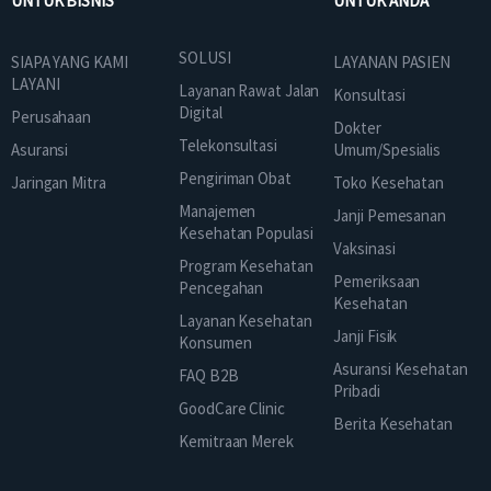
UNTUK BISNIS
UNTUK ANDA
SOLUSI
SIAPA YANG KAMI
LAYANAN PASIEN
LAYANI
Layanan Rawat Jalan
Konsultasi
Digital
Perusahaan
Dokter
Telekonsultasi
Asuransi
Umum/Spesialis
Pengiriman Obat
Jaringan Mitra
Toko Kesehatan
Manajemen
Janji Pemesanan
Kesehatan Populasi
Vaksinasi
Program Kesehatan
Pemeriksaan
Pencegahan
Kesehatan
Layanan Kesehatan
Janji Fisik
Konsumen
Asuransi Kesehatan
FAQ B2B
Pribadi
GoodCare Clinic
Berita Kesehatan
Kemitraan Merek