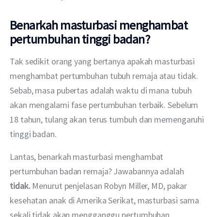
Benarkah masturbasi menghambat
pertumbuhan tinggi badan?
Tak sedikit orang yang bertanya apakah masturbasi 
menghambat pertumbuhan tubuh remaja atau tidak. 
Sebab, masa pubertas adalah waktu di mana tubuh 
akan mengalami fase pertumbuhan terbaik. Sebelum 
18 tahun, tulang akan terus tumbuh dan memengaruhi 
tinggi badan.
Lantas, benarkah masturbasi menghambat 
pertumbuhan badan remaja? Jawabannya adalah 
tidak. 
Menurut penjelasan Robyn Miller, MD, pakar 
kesehatan anak di Amerika Serikat, masturbasi sama 
sekali tidak akan mengganggu pertumbuhan 