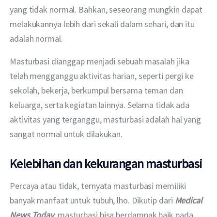
yang tidak normal. Bahkan, seseorang mungkin dapat 
melakukannya lebih dari sekali dalam sehari, dan itu 
adalah normal.
Masturbasi dianggap menjadi sebuah masalah jika 
telah mengganggu aktivitas harian, seperti pergi ke 
sekolah, bekerja, berkumpul bersama teman dan 
keluarga, serta kegiatan lainnya. Selama tidak ada 
aktivitas yang terganggu, masturbasi adalah hal yang 
sangat normal untuk dilakukan.
Kelebihan dan kekurangan masturbasi
Percaya atau tidak, ternyata masturbasi memiliki 
banyak manfaat untuk tubuh, lho. Dikutip dari 
Medical 
News Today
, 
masturbasi bisa berdampak baik pada 