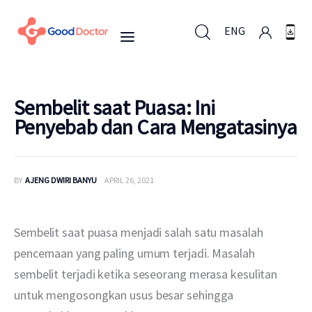
ENG
ENG
Sembelit saat Puasa: Ini
Penyebab dan Cara Mengatasinya
Untuk Bisnis
BY
AJENG DWIRI BANYU
APRIL 26, 2021
Untuk Anda
Mengapa Good Doctor
Sembelit saat puasa menjadi salah satu masalah 
pencernaan yang paling umum terjadi. Masalah 
Berita
sembelit terjadi ketika seseorang merasa kesulitan 
untuk mengosongkan usus besar sehingga 
Layanan