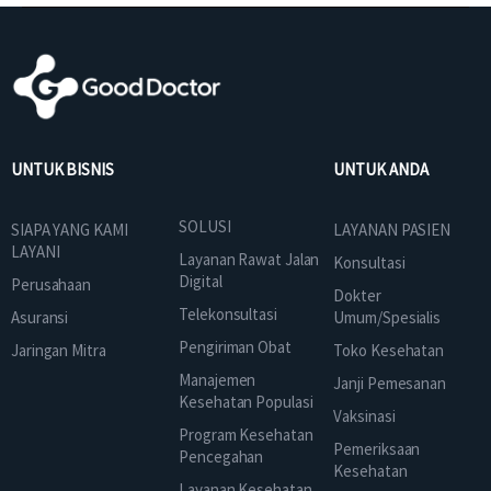
UNTUK BISNIS
UNTUK ANDA
SOLUSI
SIAPA YANG KAMI
LAYANAN PASIEN
LAYANI
Layanan Rawat Jalan
Konsultasi
Digital
Perusahaan
Dokter
Telekonsultasi
Asuransi
Umum/Spesialis
Pengiriman Obat
Jaringan Mitra
Toko Kesehatan
Manajemen
Janji Pemesanan
Kesehatan Populasi
Vaksinasi
Program Kesehatan
Pemeriksaan
Pencegahan
Kesehatan
Layanan Kesehatan