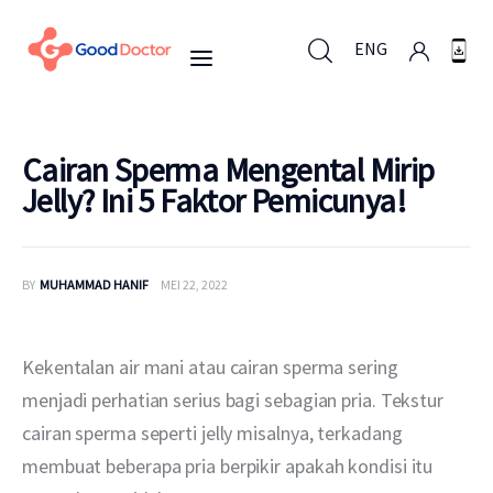
ENG
ENG
Cairan Sperma Mengental Mirip
Jelly? Ini 5 Faktor Pemicunya!
Untuk Bisnis
BY
MUHAMMAD HANIF
MEI 22, 2022
Untuk Anda
Mengapa Good Doctor
Kekentalan air mani atau cairan sperma sering 
menjadi perhatian serius bagi sebagian pria. Tekstur 
Berita
cairan sperma seperti jelly misalnya, terkadang 
membuat beberapa pria berpikir apakah kondisi itu 
Layanan