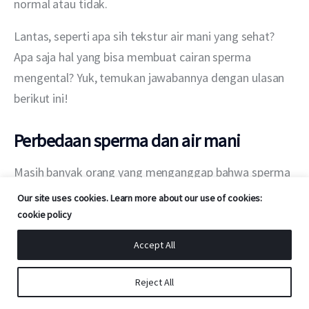
normal atau tidak.
Lantas, seperti apa sih tekstur air mani yang sehat? 
Apa saja hal yang bisa membuat cairan sperma 
mengental? Yuk, temukan jawabannya dengan ulasan 
berikut ini!
Perbedaan sperma dan air mani
Masih banyak orang yang menganggap bahwa sperma 
dan air mani adalah hal yang sama. Padahal, keduanya 
Our site uses cookies. Learn more about our use of cookies:
merupakan hal berbeda. Sperma adalah sel reproduksi 
cookie policy
pria yang mempunyai fungsi untuk membuahi sel telur 
Accept All
pada wanita.
Reject All
Agar bisa mencapai sel telur, sperma membutuhkan 
‘kendaraan’ yaitu air mani, cairan yang keluar dari 