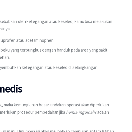
disebabkan oleh ketegangan atau keseleo, kamu bisa melakukan 
sinya:
 ibuprofen atau acetaminophen
 beku yang terbungkus dengan handuk pada area yang sakit
ehari.
nyembuhkan ketegangan atau keseleo di selangkangan.
medis
g, maka kemungkinan besar tindakan operasi akan diperlukan 
emerlukan prosedur pembedahan jika 
hernia inguinalis
 adalah 
eluhan ini. Umumnya ini akan melibatkan campuran antara latihan 