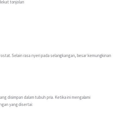
dekat tonjolan
rostat. Selain rasa nyeri pada selangkangan, besar kemungkinan 
ng disimpan dalam tubuh pria. Ketika ini mengalami 
gan yang disertai: