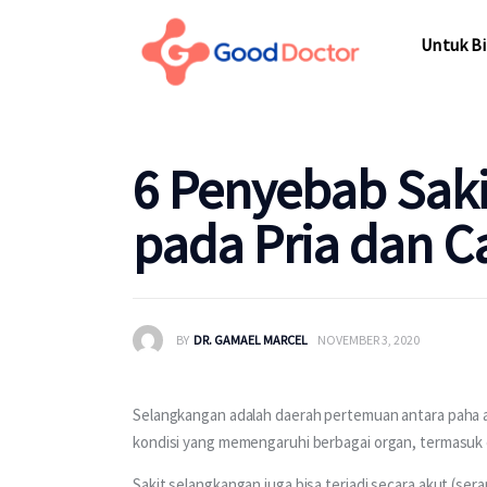
Untuk Bisnis
Untuk Bi
Untuk Anda
Mengapa Good Doctor
Untuk Bi
6 Penyebab Sak
Berita
pada Pria dan C
Layanan
BY
DR. GAMAEL MARCEL
NOVEMBER 3, 2020
Selangkangan adalah daerah pertemuan antara paha ata
kondisi yang memengaruhi berbagai organ, termasuk o
Sakit selangkangan juga bisa terjadi secara akut (ser