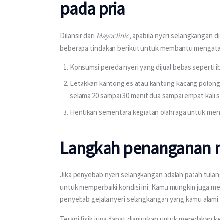
pada pria
Dilansir dari 
Mayoclinic
, apabila nyeri selangkangan 
beberapa tindakan berikut untuk membantu mengata
Konsumsi pereda nyeri yang dijual bebas seperti
Letakkan kantong es atau kantong kacang polong
selama 20 sampai 30 menit dua sampai empat kali s
Hentikan sementara kegiatan olahraga untuk me
Langkah penanganan 
Jika penyebab nyeri selangkangan adalah patah tulan
untuk memperbaiki kondisi ini. Kamu mungkin juga m
penyebab gejala nyeri selangkangan yang kamu alami.
Terapi fisik juga dapat dianjurkan untuk meredakan k