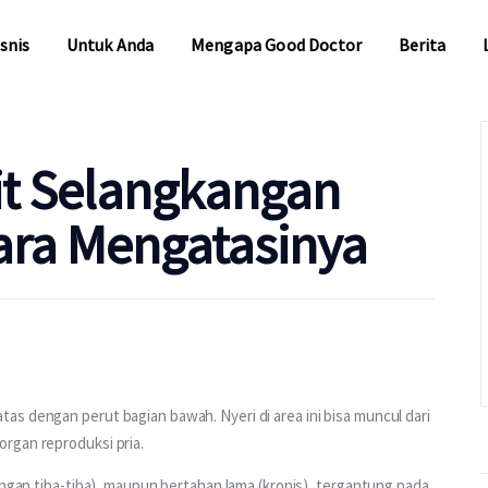
snis
Untuk Anda
Mengapa Good Doctor
Berita
snis
Untuk Anda
Mengapa Good Doctor
Berita
it Selangkangan
ara Mengatasinya
s dengan perut bagian bawah. Nyeri di area ini bisa muncul dari 
rgan reproduksi pria.
angan tiba-tiba), maupun bertahan lama (kronis), tergantung pada 