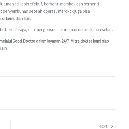
t menjadi lebih efektif, 
berhenti merokok
 dan berhenti 
t penyembuhan setelah operasi, merokok juga bisa 
 di kemudian hari.
 rutin berolahraga, dan mengonsumsi minuman dan makanan sehat.
lalui Good Doctor dalam layanan 24/7. Mitra dokter kami siap 
i sini
!
NEXT