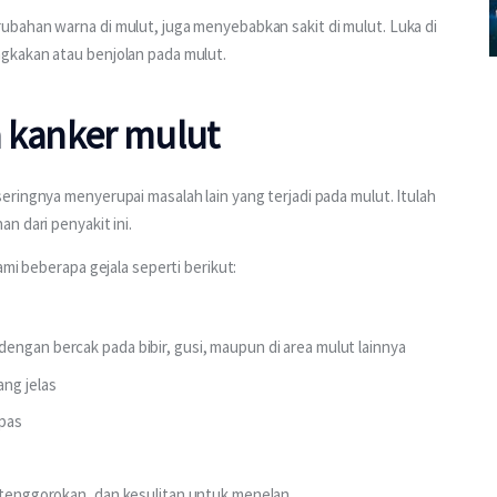
bahan warna di mulut, juga menyebabkan sakit di mulut. Luka di 
gkakan atau benjolan pada mulut.
a kanker mulut
ringnya menyerupai masalah lain yang terjadi pada mulut. Itulah 
n dari penyakit ini.
ami beberapa gejala seperti berikut:
engan bercak pada bibir, gusi, maupun di area mulut lainnya
ng jelas
epas
u tenggorokan, dan kesulitan untuk menelan