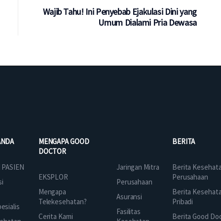
Wajib Tahu! Ini Penyebab Ejakulasi Dini yang
Umum Dialami Pria Dewasa
ANDA
MENGAPA GOOD
BERITA
DOCTOR
Jaringan Mitra
 PASIEN
Berita Kesehat
EKSPLOR
Perusahaan
Perusahaan
si
Mengapa
Berita Kesehat
Asuransi
Telekesehatan?
Pribadi
sialis
Fasilitas
Cerita Kami
Berita Good Do