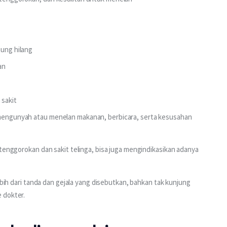
jung hilang
an
 sakit
t mengunyah atau menelan makanan, berbicara, serta kesusahan
 tenggorokan dan sakit telinga, bisa juga mengindikasikan adanya 
ebih dari tanda dan gejala yang disebutkan, bahkan tak kunjung 
 dokter.