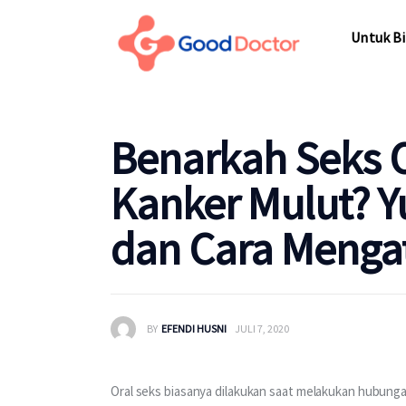
Untuk Bi
Untuk Bi
Benarkah Seks 
Kanker Mulut? Y
dan Cara Menga
BY
EFENDI HUSNI
JULI 7, 2020
Oral seks biasanya dilakukan saat melakukan hubunga