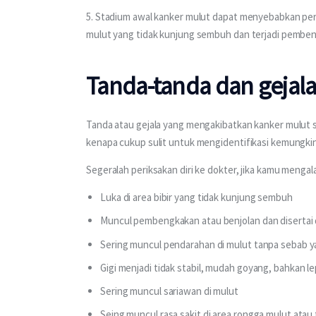
5. Stadium awal kanker mulut dapat menyebabkan peru
mulut yang tidak kunjung sembuh dan terjadi pemben
Tanda-tanda dan gejal
Tanda atau gejala yang mengakibatkan kanker mulut se
kenapa cukup sulit untuk mengidentifikasi kemungkina
Segeralah periksakan diri ke dokter, jika kamu mengal
Luka di area bibir yang tidak kunjung sembuh
Muncul pembengkakan atau benjolan dan disertai d
Sering muncul pendarahan di mulut tanpa sebab ya
Gigi menjadi tidak stabil, mudah goyang, bahkan l
Sering muncul sariawan di mulut
Seing muncul rasa sakit di area rongga mulut ata