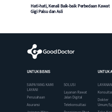
Hati-hati, Kenali Baik-baik Perbedaan Kawat
Gigi Palsu dan Asli
UNTUK BISNIS
UNTUK 
SOLUSI
SIAPA YANG KAMI
LAYANAN
LAYANI
Layanan Rawat
Konsulta
Jalan Digital
Perusahaan
Dokter
Telekonsultasi
Asuransi
Umum/Spe