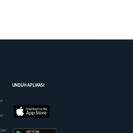
UNDUH APLIKASI
an
an
ctor