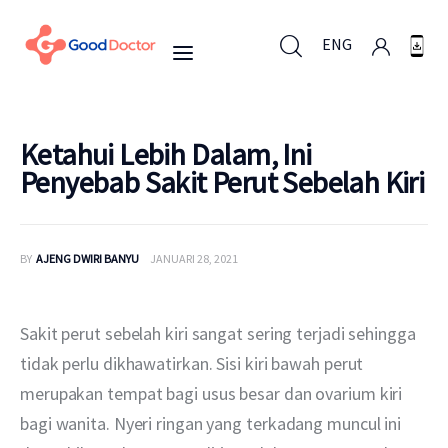
ENG
ENG
Ketahui Lebih Dalam, Ini
Penyebab Sakit Perut Sebelah Kiri
Untuk Bisnis
BY
AJENG DWIRI BANYU
JANUARI 28, 2021
Untuk Anda
Mengapa Good Doctor
Sakit perut sebelah kiri sangat sering terjadi sehingga 
tidak perlu dikhawatirkan. Sisi kiri bawah perut 
Berita
merupakan tempat bagi usus besar dan ovarium kiri 
bagi wanita. Nyeri ringan yang terkadang muncul ini 
Layanan