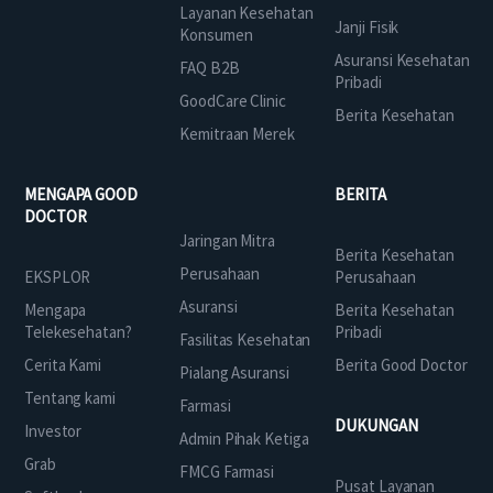
Layanan Kesehatan
Janji Fisik
Konsumen
Asuransi Kesehatan
FAQ B2B
Pribadi
GoodCare Clinic
Berita Kesehatan
Kemitraan Merek
MENGAPA GOOD
BERITA
DOCTOR
Jaringan Mitra
Berita Kesehatan
Perusahaan
EKSPLOR
Perusahaan
Asuransi
Mengapa
Berita Kesehatan
Telekesehatan?
Pribadi
Fasilitas Kesehatan
Cerita Kami
Berita Good Doctor
Pialang Asuransi
Tentang kami
Farmasi
DUKUNGAN
Investor
Admin Pihak Ketiga
Grab
FMCG Farmasi
Pusat Layanan