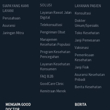
SOLUSI
SIAPA YANG KAMI
LAYANAN PASIEN
LAYANI
Layanan Rawat Jalan
Konsultasi
Digital
Perusahaan
Dokter
Telekonsultasi
Asuransi
Umum/Spesialis
Pengiriman Obat
Jaringan Mitra
Toko Kesehatan
Manajemen
Janji Pemesanan
Kesehatan Populasi
Vaksinasi
Program Kesehatan
Pemeriksaan
Pencegahan
Kesehatan
Layanan Kesehatan
Janji Fisik
Konsumen
Asuransi Kesehatan
FAQ B2B
Pribadi
GoodCare Clinic
Berita Kesehatan
Kemitraan Merek
MENGAPA GOOD
BERITA
DOCTOR