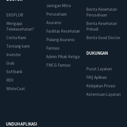
Jaringan Mitra
Berita Kesehatan
Perusahaan
EKSPLOR
Perusahaan
Asuransi
Mengapa
Berita Kesehatan
Telekesehatan?
Pribadi
Fasilitas Kesehatan
Cerita Kami
Berita Good Doctor
Pialang Asuransi
Tentang kami
Farmasi
DUKUNGAN
Investor
Admin Pihak Ketiga
Grab
FMCG Farmasi
Pusat Layanan
Softbank
FAQ Aplikasi
MDI
Kebijakan Privasi
WhiteCoat
Ketentuan Layanan
UNDUH APLIKASI