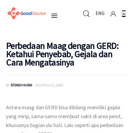
ENG
ENG
Perbedaan Maag dengan GERD:
Ketahui Penyebab, Gejala dan
Cara Mengatasinya
Untuk Bisnis
Untuk Anda
BY
EFENDI HUSNI
AGUSTUS 31, 2020
Mengapa Good Doctor
Antara maag dan GERD bisa dibilang memiliki gejala 
Berita
yang mirip, sama-sama membuat sakit di area perut, 
khususnya bagian ulu hati. Lalu seperti apa perbedaan 
Layanan