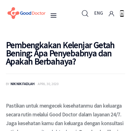
ENG
ENG
Pembengkakan Kelenjar Getah
Bening: Apa Penyebabnya dan
Apakah Berbahaya?
Untuk Bisnis
Untuk Anda
BY
NIK NIK FADLAH
APRIL 30, 2020
Mengapa Good Doctor
Pastikan untuk mengecek kesehatanmu dan keluarga 
Berita
secara rutin melalui Good Doctor dalam layanan 24/7. 
Jaga kesehatan kamu dan keluarga dengan konsultasi 
Layanan