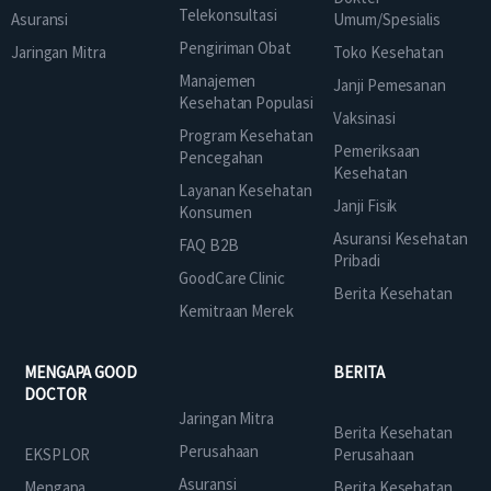
Telekonsultasi
Asuransi
Umum/Spesialis
Pengiriman Obat
Jaringan Mitra
Toko Kesehatan
Manajemen
Janji Pemesanan
Kesehatan Populasi
Vaksinasi
Program Kesehatan
Pemeriksaan
Pencegahan
Kesehatan
Layanan Kesehatan
Janji Fisik
Konsumen
Asuransi Kesehatan
FAQ B2B
Pribadi
GoodCare Clinic
Berita Kesehatan
Kemitraan Merek
MENGAPA GOOD
BERITA
DOCTOR
Jaringan Mitra
Berita Kesehatan
Perusahaan
EKSPLOR
Perusahaan
Asuransi
Mengapa
Berita Kesehatan