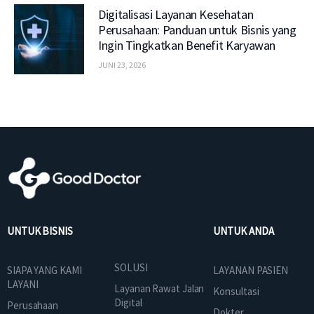
Digitalisasi Layanan Kesehatan
Perusahaan: Panduan untuk Bisnis yang
Ingin Tingkatkan Benefit Karyawan
JUNI 23, 2026
UNTUK BISNIS
UNTUK ANDA
SOLUSI
SIAPA YANG KAMI
LAYANAN PASIEN
LAYANI
Layanan Rawat Jalan
Konsultasi
Digital
Perusahaan
Dokter