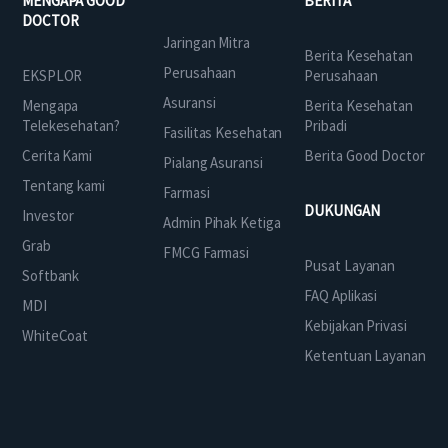
MENGAPA GOOD
BERITA
DOCTOR
Jaringan Mitra
Berita Kesehatan
Perusahaan
EKSPLOR
Perusahaan
Asuransi
Mengapa
Berita Kesehatan
Telekesehatan?
Pribadi
Fasilitas Kesehatan
Cerita Kami
Berita Good Doctor
Pialang Asuransi
Tentang kami
Farmasi
DUKUNGAN
Investor
Admin Pihak Ketiga
Grab
FMCG Farmasi
Pusat Layanan
Softbank
FAQ Aplikasi
MDI
Kebijakan Privasi
WhiteCoat
Ketentuan Layanan