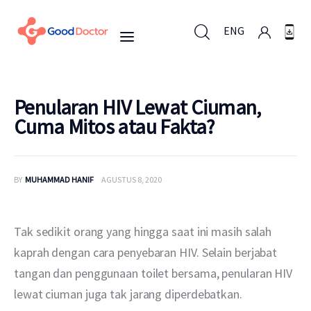
ENG
ENG
Penularan HIV Lewat Ciuman,
Cuma Mitos atau Fakta?
Untuk Bisnis
BY
MUHAMMAD HANIF
AGUSTUS 8, 2020
Untuk Anda
Mengapa Good Doctor
Tak sedikit orang yang hingga saat ini masih salah 
kaprah dengan cara penyebaran HIV. Selain berjabat 
Berita
tangan dan penggunaan toilet bersama, penularan HIV 
lewat ciuman juga tak jarang diperdebatkan.
Layanan