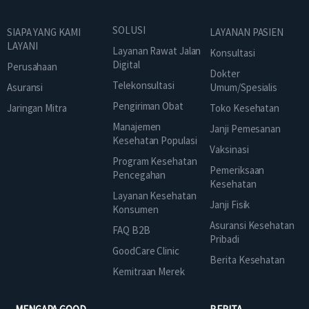
SOLUSI
SIAPA YANG KAMI
LAYANAN PASIEN
LAYANI
Layanan Rawat Jalan
Konsultasi
Digital
Perusahaan
Dokter
Telekonsultasi
Asuransi
Umum/Spesialis
Pengiriman Obat
Jaringan Mitra
Toko Kesehatan
Manajemen
Janji Pemesanan
Kesehatan Populasi
Vaksinasi
Program Kesehatan
Pemeriksaan
Pencegahan
Kesehatan
Layanan Kesehatan
Janji Fisik
Konsumen
Asuransi Kesehatan
FAQ B2B
Pribadi
GoodCare Clinic
Berita Kesehatan
Kemitraan Merek