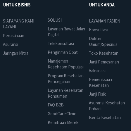
UNTUK BISNIS
UNTUK ANDA
SOLUSI
SIAPA YANG KAMI
LAYANAN PASIEN
LAYANI
Layanan Rawat Jalan
Konsultasi
Digital
Perusahaan
Dokter
Telekonsultasi
Asuransi
Umum/Spesialis
Pengiriman Obat
Jaringan Mitra
Toko Kesehatan
Manajemen
Janji Pemesanan
Kesehatan Populasi
Vaksinasi
Program Kesehatan
Pemeriksaan
Pencegahan
Kesehatan
Layanan Kesehatan
Janji Fisik
Konsumen
Asuransi Kesehatan
FAQ B2B
Pribadi
GoodCare Clinic
Berita Kesehatan
Kemitraan Merek