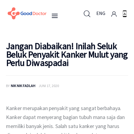
ENG
ENG
Jangan Diabaikan! Inilah Seluk
Beluk Penyakit Kanker Mulut yang
Perlu Diwaspadai
Untuk Bisnis
Untuk Anda
BY
NIK NIK FADLAH
JUNI 17, 2020
Mengapa Good Doctor
Kanker merupakan penyakit yang sangat berbahaya. 
Berita
Kanker dapat menyerang bagian tubuh mana saja dan 
memiliki banyak jenis. Salah satu kanker yang harus 
Layanan