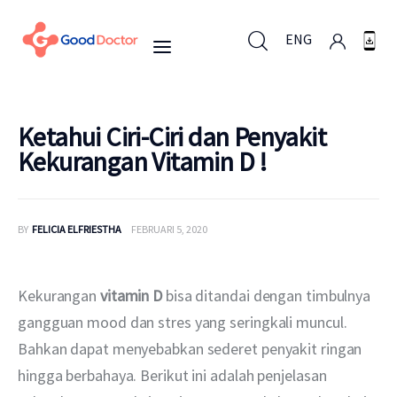
ENG
ENG
Ketahui Ciri-Ciri dan Penyakit
Kekurangan Vitamin D !
Untuk Bisnis
BY
FELICIA ELFRIESTHA
FEBRUARI 5, 2020
Untuk Anda
Mengapa Good Doctor
Kekurangan 
vitamin D
 bisa ditandai dengan timbulnya 
gangguan mood dan stres yang seringkali muncul. 
Berita
Bahkan dapat menyebabkan sederet penyakit ringan 
hingga berbahaya. Berikut ini adalah penjelasan 
Layanan