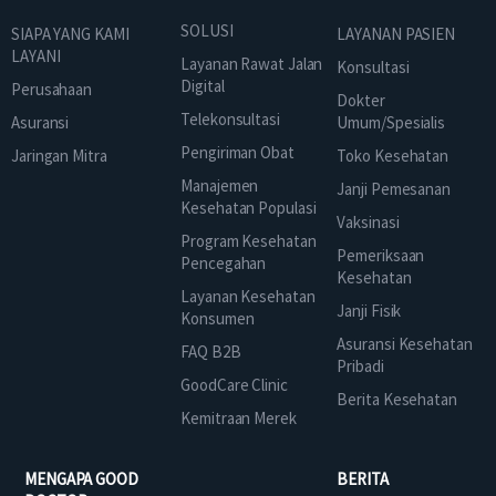
SOLUSI
SIAPA YANG KAMI
LAYANAN PASIEN
LAYANI
Layanan Rawat Jalan
Konsultasi
Digital
Perusahaan
Dokter
Telekonsultasi
Asuransi
Umum/Spesialis
Pengiriman Obat
Jaringan Mitra
Toko Kesehatan
Manajemen
Janji Pemesanan
Kesehatan Populasi
Vaksinasi
Program Kesehatan
Pemeriksaan
Pencegahan
Kesehatan
Layanan Kesehatan
Janji Fisik
Konsumen
Asuransi Kesehatan
FAQ B2B
Pribadi
GoodCare Clinic
Berita Kesehatan
Kemitraan Merek
MENGAPA GOOD
BERITA