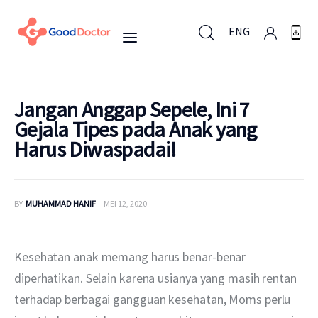
ENG
ENG
Jangan Anggap Sepele, Ini 7
Gejala Tipes pada Anak yang
Harus Diwaspadai!
Untuk Bisnis
Untuk Anda
BY
MUHAMMAD HANIF
MEI 12, 2020
Mengapa Good Doctor
Kesehatan anak memang harus benar-benar 
Berita
diperhatikan. Selain karena usianya yang masih rentan 
terhadap berbagai gangguan kesehatan, Moms perlu 
Layanan