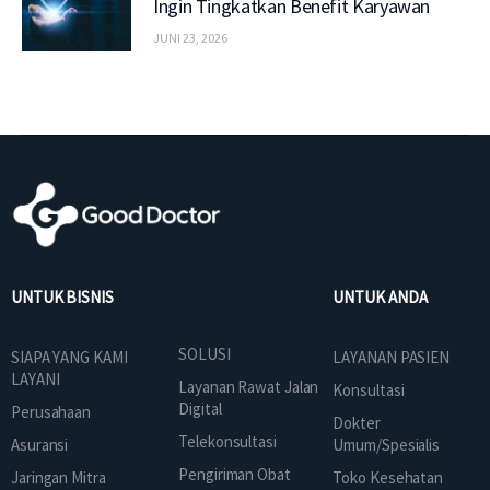
Ingin Tingkatkan Benefit Karyawan
JUNI 23, 2026
UNTUK BISNIS
UNTUK ANDA
SOLUSI
SIAPA YANG KAMI
LAYANAN PASIEN
LAYANI
Layanan Rawat Jalan
Konsultasi
Digital
Perusahaan
Dokter
Telekonsultasi
Asuransi
Umum/Spesialis
Pengiriman Obat
Jaringan Mitra
Toko Kesehatan