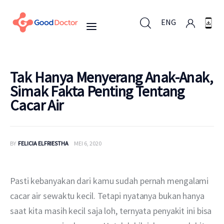
ENG
ENG
Tak Hanya Menyerang Anak-Anak,
Simak Fakta Penting Tentang
Cacar Air
Untuk Bisnis
Untuk Anda
BY
FELICIA ELFRIESTHA
MEI 6, 2020
Mengapa Good Doctor
Pasti kebanyakan dari kamu sudah pernah mengalami 
Berita
cacar air sewaktu kecil. Tetapi nyatanya bukan hanya 
saat kita masih kecil saja loh, ternyata penyakit ini bisa 
Layanan