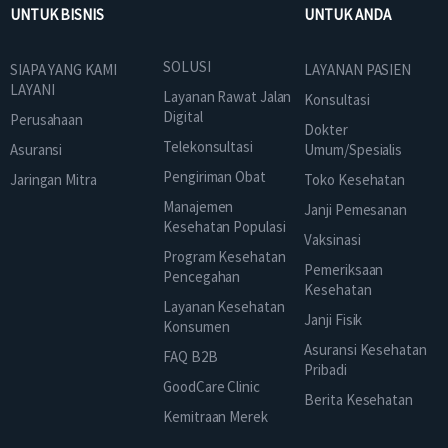
UNTUK BISNIS
UNTUK ANDA
SOLUSI
SIAPA YANG KAMI
LAYANAN PASIEN
LAYANI
Layanan Rawat Jalan
Konsultasi
Digital
Perusahaan
Dokter
Telekonsultasi
Asuransi
Umum/Spesialis
Pengiriman Obat
Jaringan Mitra
Toko Kesehatan
Manajemen
Janji Pemesanan
Kesehatan Populasi
Vaksinasi
Program Kesehatan
Pemeriksaan
Pencegahan
Kesehatan
Layanan Kesehatan
Janji Fisik
Konsumen
Asuransi Kesehatan
FAQ B2B
Pribadi
GoodCare Clinic
Berita Kesehatan
Kemitraan Merek