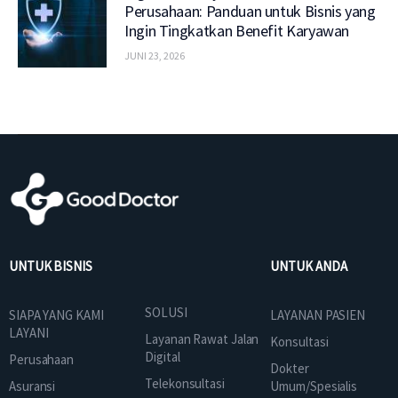
Perusahaan: Panduan untuk Bisnis yang
Ingin Tingkatkan Benefit Karyawan
JUNI 23, 2026
UNTUK BISNIS
UNTUK ANDA
SOLUSI
SIAPA YANG KAMI
LAYANAN PASIEN
LAYANI
Layanan Rawat Jalan
Konsultasi
Digital
Perusahaan
Dokter
Telekonsultasi
Asuransi
Umum/Spesialis