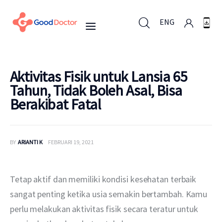
ENG
ENG
Aktivitas Fisik untuk Lansia 65
Tahun, Tidak Boleh Asal, Bisa
Berakibat Fatal
Untuk Bisnis
Untuk Anda
BY
ARIANTI K
FEBRUARI 19, 2021
Mengapa Good Doctor
Tetap aktif dan memiliki kondisi kesehatan terbaik 
Berita
sangat penting ketika usia semakin bertambah. Kamu 
perlu melakukan aktivitas fisik secara teratur untuk 
Layanan