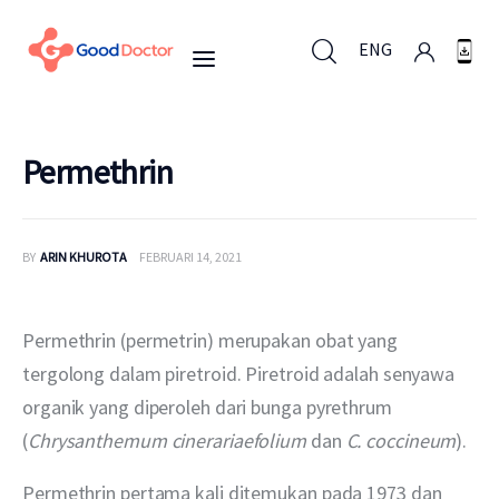
ENG
ENG
Permethrin
Untuk Bisnis
BY
ARIN KHUROTA
FEBRUARI 14, 2021
Untuk Anda
Permethrin (permetrin) merupakan obat yang 
Mengapa Good Doctor
tergolong dalam piretroid. Piretroid adalah senyawa 
organik yang diperoleh dari bunga pyrethrum 
Berita
(
Chrysanthemum cinerariaefolium
 dan 
C. coccineum
).
Layanan
Permethrin pertama kali ditemukan pada 1973 dan 