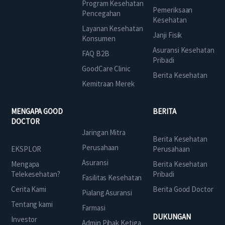
Program Kesehatan
Pemeriksaan
Pencegahan
Kesehatan
Layanan Kesehatan
Janji Fisik
Konsumen
Asuransi Kesehatan
FAQ B2B
Pribadi
GoodCare Clinic
Berita Kesehatan
Kemitraan Merek
MENGAPA GOOD
BERITA
DOCTOR
Jaringan Mitra
Berita Kesehatan
Perusahaan
EKSPLOR
Perusahaan
Asuransi
Mengapa
Berita Kesehatan
Telekesehatan?
Pribadi
Fasilitas Kesehatan
Cerita Kami
Berita Good Doctor
Pialang Asuransi
Tentang kami
Farmasi
DUKUNGAN
Investor
Admin Pihak Ketiga