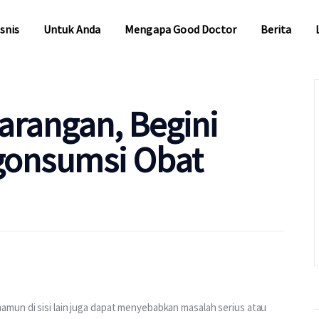
snis
Untuk Anda
Mengapa Good Doctor
Berita
snis
Untuk Anda
Mengapa Good Doctor
Berita
arangan, Begini
gonsumsi Obat
mun di sisi lain juga dapat menyebabkan masalah serius atau 