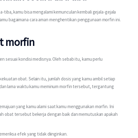
-tiba, kamu bisa mengalami kemunculan kembali gejala-gejala 
amu bagaimana cara aman menghentikan penggunaan morfin ini.
t morfin
n sesuai kondisi medisnya. Oleh sebab itu, kamu perlu 
kuatan obat. Selain itu, jumlah dosis yang kamu ambil setiap 
a, dan lama waktu kamu meminum morfin tersebut, tergantung 
emajuan yang kamu alami saat kamu menggunakan morfin. Ini 
h obat tersebut bekerja dengan baik dan memutuskan apakah 
meriksa efek yang tidak diinginkan.