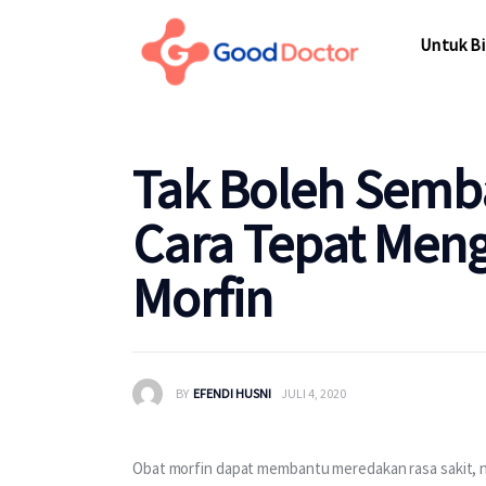
Untuk Bisnis
Untuk Bi
Untuk Anda
Mengapa Good Doctor
Untuk Bi
Tak Boleh Semb
Berita
Cara Tepat Men
Layanan
Morfin
BY
EFENDI HUSNI
JULI 4, 2020
Obat morfin dapat membantu meredakan rasa sakit, na