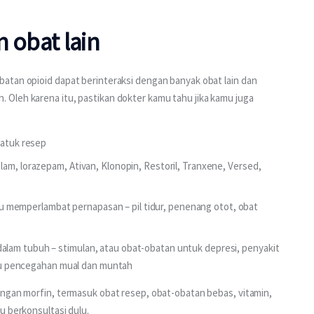
n obat lain
atan opioid dapat berinteraksi dengan banyak obat lain dan 
Oleh karena itu, pastikan dokter kamu tahu jika kamu juga 
batuk resep
am, lorazepam, Ativan, Klonopin, Restoril, Tranxene, Versed,
memperlambat pernapasan – pil tidur, penenang otot, obat
lam tubuh – stimulan, atau obat-obatan untuk depresi, penyakit
atau pencegahan mual dan muntah
engan morfin, termasuk obat resep, obat-obatan bebas, vitamin, 
u berkonsultasi dulu.