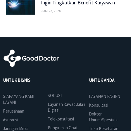
Ingin Tingkatkan Benefit Karyawan
JUNI 23, 2026
UNTUK BISNIS
UNTUK ANDA
SOLUSI
SIAPA YANG KAMI
LAYANAN PASIEN
LAYANI
Layanan Rawat Jalan
Konsultasi
Digital
Perusahaan
Dokter
Telekonsultasi
Asuransi
Umum/Spesialis
Pengiriman Obat
Jaringan Mitra
Toko Kesehatan