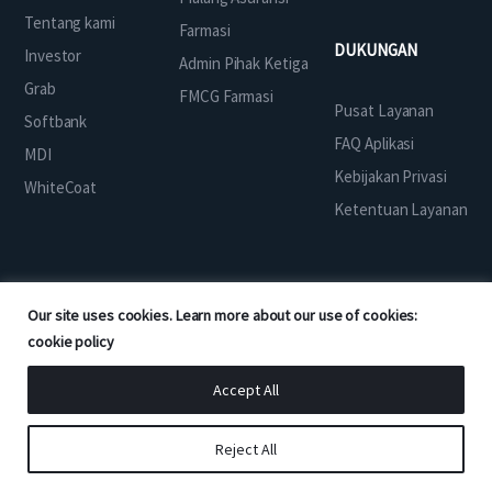
Tentang kami
Farmasi
DUKUNGAN
Investor
Admin Pihak Ketiga
Grab
FMCG Farmasi
Pusat Layanan
Softbank
FAQ Aplikasi
MDI
Kebijakan Privasi
WhiteCoat
Ketentuan Layanan
Our site uses cookies. Learn more about our use of cookies:
UNDUH APLIKASI
cookie policy
Accept All
Reject All