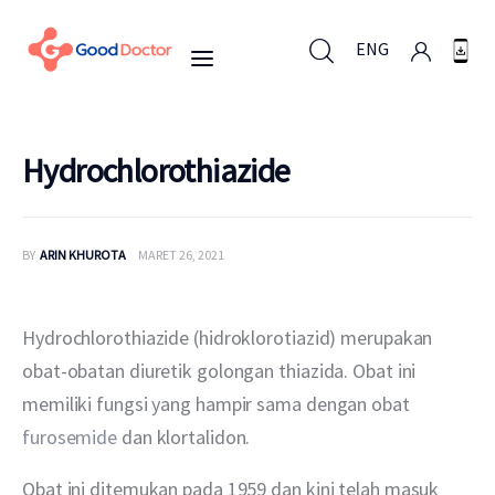
ENG
ENG
Hydrochlorothiazide
Untuk Bisnis
BY
ARIN KHUROTA
MARET 26, 2021
Untuk Anda
Hydrochlorothiazide (hidroklorotiazid) merupakan 
Mengapa Good Doctor
obat-obatan diuretik golongan thiazida. Obat ini 
memiliki fungsi yang hampir sama dengan obat 
Berita
furosemide
 dan klortalidon.
Layanan
Obat ini ditemukan pada 1959 dan kini telah masuk 