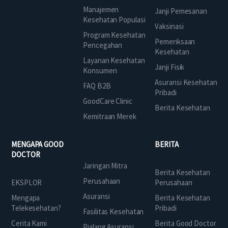
Manajemen
Janji Pemesanan
Kesehatan Populasi
Vaksinasi
Program Kesehatan
Pemeriksaan
Pencegahan
Kesehatan
Layanan Kesehatan
Janji Fisik
Konsumen
Asuransi Kesehatan
FAQ B2B
Pribadi
GoodCare Clinic
Berita Kesehatan
Kemitraan Merek
MENGAPA GOOD
BERITA
DOCTOR
Jaringan Mitra
Berita Kesehatan
Perusahaan
EKSPLOR
Perusahaan
Asuransi
Mengapa
Berita Kesehatan
Telekesehatan?
Pribadi
Fasilitas Kesehatan
Cerita Kami
Berita Good Doctor
Pialang Asuransi