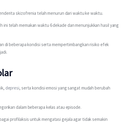
enderita skizofrenia telah menurun dari waktu ke waktu.
h ini telah memakan waktu 6 dekade dan menunjukkan hasil yang 
kan di beberapa kondisi serta mempertimbangkan risiko efek 
adi.
olar
k, 
depresi
, serta kondisi emosi yang sangat mudah berubah 
tegorikan dalam beberapa kelas atau episode.
ai profilaksis untuk mengatasi gejala agar tidak semakin 