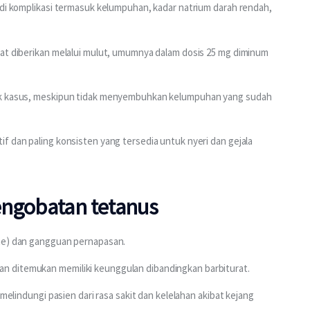
adi komplikasi termasuk kelumpuhan, kadar natrium darah rendah, 
pat diberikan melalui mulut, umumnya dalam dosis 25 mg diminum 
yak kasus, meskipun tidak menyembuhkan kelumpuhan yang sudah 
f dan paling konsisten yang tersedia untuk nyeri dan gejala 
engobatan tetanus
sme) dan gangguan pernapasan.
n ditemukan memiliki keunggulan dibandingkan barbiturat.
 melindungi pasien dari rasa sakit dan kelelahan akibat kejang 