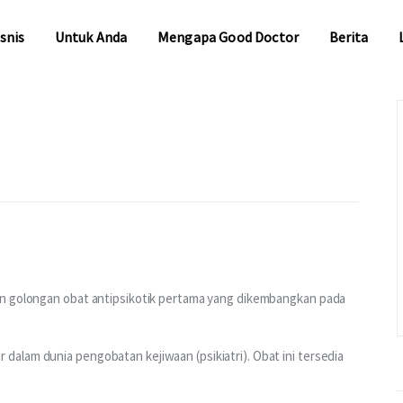
snis
Untuk Anda
Mengapa Good Doctor
Berita
snis
Untuk Anda
Mengapa Good Doctor
Berita
an golongan obat antipsikotik pertama yang dikembangkan pada 
alam dunia pengobatan kejiwaan (psikiatri). Obat ini tersedia 