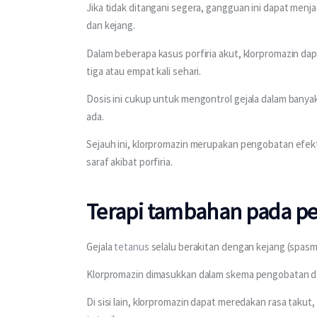
Jika tidak ditangani segera, gangguan ini dapat menj
dan kejang.
Dalam beberapa kasus porfiria akut, klorpromazin da
tiga atau empat kali sehari.
Dosis ini cukup untuk mengontrol gejala dalam ban
ada.
Sejauh ini, klorpromazin merupakan pengobatan efekti
saraf akibat porfiria.
Terapi tambahan pada p
Gejala 
tetanus
 selalu berakitan dengan kejang (spa
Klorpromazin dimasukkan dalam skema pengobatan da
Di sisi lain, klorpromazin dapat meredakan rasa takut,