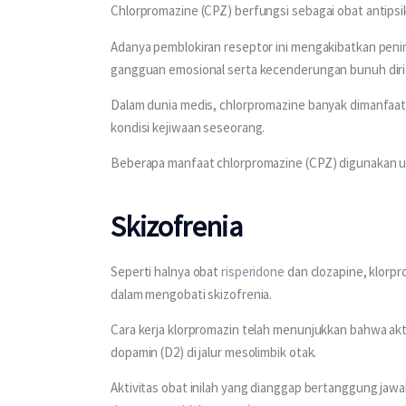
Chlorpromazine (CPZ) berfungsi sebagai obat antipsi
Adanya pemblokiran reseptor ini mengakibatkan penin
gangguan emosional serta kecenderungan bunuh diri
Dalam dunia medis, chlorpromazine banyak dimanfaat
kondisi kejiwaan seseorang.
Beberapa manfaat chlorpromazine (CPZ) digunakan u
Skizofrenia
Seperti halnya obat 
risperidone
 dan clozapine, klorpr
dalam mengobati skizofrenia.
Cara kerja klorpromazin telah menunjukkan bahwa aktiv
dopamin (D2) di jalur mesolimbik otak.
Aktivitas obat inilah yang dianggap bertanggung jawab 