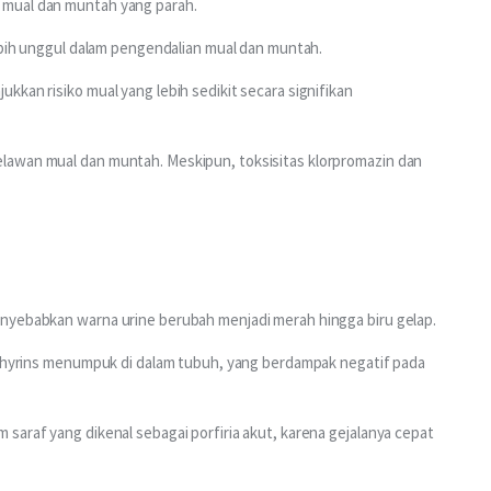
 mual dan muntah yang parah.
lebih unggul dalam pengendalian mual dan muntah.
kan risiko mual yang lebih sedikit secara signifikan 
lawan mual dan muntah. Meskipun, toksisitas klorpromazin dan 
enyebabkan warna urine berubah menjadi merah hingga biru gelap.
orphyrins menumpuk di dalam tubuh, yang berdampak negatif pada 
saraf yang dikenal sebagai porfiria akut, karena gejalanya cepat 