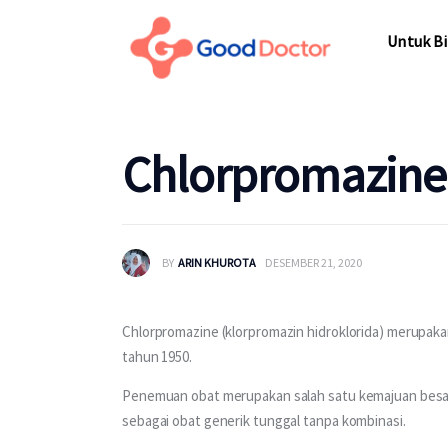
Untuk Bisnis
Untuk Bi
Untuk Anda
Mengapa Good Doctor
Untuk Bi
Chlorpromazine
Berita
Layanan
BY
ARIN KHUROTA
DESEMBER 21, 2020
Chlorpromazine (klorpromazin hidroklorida) merupak
tahun 1950.
Penemuan obat merupakan salah satu kemajuan besar d
sebagai obat generik tunggal tanpa kombinasi.