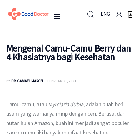
ENG
ENG
Mengenal Camu-Camu Berry dan
4 Khasiatnya bagi Kesehatan
Untuk Bisnis
BY
DR. GAMAEL MARCEL
FEBRUARI 25, 2021
Untuk Anda
Mengapa Good Doctor
Camu-camu, atau 
Myrciaria dubia
, adalah buah beri 
asam yang warnanya mirip dengan ceri. Berasal dari 
Berita
hutan hujan Amazon, buah ini menjadi sangat populer 
karena memiliki banyak manfaat kesehatan.
Layanan