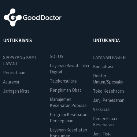
UNTUK BISNIS
UNTUK ANDA
SOLUSI
SIAPA YANG KAMI
LAYANAN PASIEN
LAYANI
Layanan Rawat Jalan
Konsultasi
Digital
Perusahaan
Dokter
Telekonsultasi
Asuransi
Umum/Spesialis
Pengiriman Obat
Jaringan Mitra
Toko Kesehatan
Manajemen
Janji Pemesanan
Kesehatan Populasi
Vaksinasi
Program Kesehatan
Pemeriksaan
Pencegahan
Kesehatan
Layanan Kesehatan
Janji Fisik
Konsumen