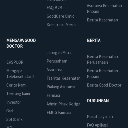
Asuransi Kesehatan
FAQ B2B
Pribadi
GoodCare Clinic
Berita Kesehatan
Kemitraan Merek
MENGAPA GOOD
BERITA
DOCTOR
Jaringan Mitra
Berita Kesehatan
Perusahaan
EKSPLOR
Perusahaan
Asuransi
Mengapa
Berita Kesehatan
Telekesehatan?
Pribadi
Fasilitas Kesehatan
Cerita Kami
Berita Good Doctor
Pialang Asuransi
Tentang kami
Farmasi
DUKUNGAN
Investor
Admin Pihak Ketiga
Grab
FMCG Farmasi
Pusat Layanan
Softbank
FAQ Aplikasi
MDI