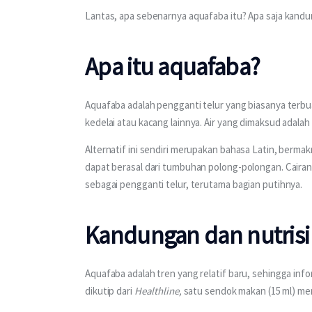
Lantas, apa sebenarnya aquafaba itu? Apa saja kandun
Apa itu aquafaba?
Aquafaba adalah pengganti telur yang biasanya terbua
kedelai atau kacang lainnya. Air yang dimaksud adalah
Alternatif ini sendiri merupakan bahasa Latin, bermakna
dapat berasal dari tumbuhan polong-polongan. Cairan 
sebagai pengganti telur, terutama bagian putihnya.
Kandungan dan nutrisi
Aquafaba adalah tren yang relatif baru, sehingga inf
dikutip dari 
Healthline, 
satu sendok makan (15 ml) men