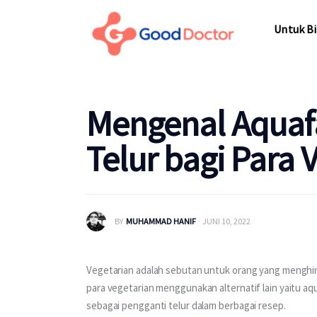
Untuk Bisnis
Untuk Bi
Untuk Anda
Mengapa Good Doctor
Untuk Bi
Mengenal Aquaf
Berita
Telur bagi Para 
Layanan
BY
MUHAMMAD HANIF
JUNI 10, 2022
Vegetarian adalah sebutan untuk orang yang menghind
para vegetarian menggunakan alternatif lain yaitu aqua
sebagai pengganti telur dalam berbagai resep.