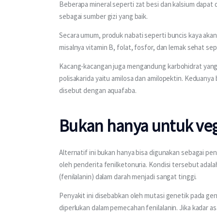
Beberapa mineral seperti zat besi dan kalsium dapat 
sebagai sumber gizi yang baik.
Secara umum, produk nabati seperti buncis kaya akan za
misalnya vitamin B, folat, fosfor, dan lemak sehat sep
Kacang-kacangan juga mengandung karbohidrat yang rela
polisakarida yaitu amilosa dan amilopektin. Keduanya b
disebut dengan aquafaba.
Bukan hanya untuk veg
Alternatif ini bukan hanya bisa digunakan sebagai pen
oleh penderita fenilketonuria. Kondisi tersebut ada
(fenilalanin) dalam darah menjadi sangat tinggi.
Penyakit ini disebabkan oleh mutasi genetik pada g
diperlukan dalam pemecahan fenilalanin. Jika kadar a