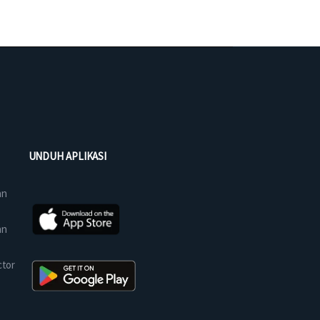
UNDUH APLIKASI
an
an
ctor