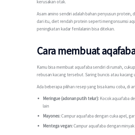
kerusakan otak.
Asam amino sendiri adalah bahan penyusun protein, da
dari itu, diet rendah protein seperti mengonsumsi aq
peningkatan kadar fenilalanin bisa ditekan.
Cara membuat aqafab
Kamu bisa membuat aquafaba sendiri di rumah, cukup 
rebusan kacang tersebut. Saring buncis atau kacang u
Ada beberapa pilihan resep yang bisa kamu coba, di a
Meringue (adonan putih telur):
Kocok aquafaba den
lain
Mayones:
Campur aquafaba dengan cuka apel, gar
Mentega vegan:
Campur aquafaba dengan minyak ke