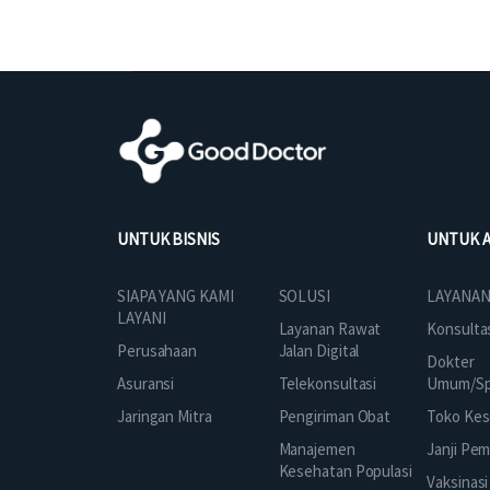
UNTUK BISNIS
UNTUK 
SOLUSI
SIAPA YANG KAMI
LAYANAN
LAYANI
Layanan Rawat
Konsulta
Jalan Digital
Perusahaan
Dokter
Telekonsultasi
Asuransi
Umum/Spe
Pengiriman Obat
Jaringan Mitra
Toko Kes
Manajemen
Janji Pe
Kesehatan Populasi
Vaksinasi