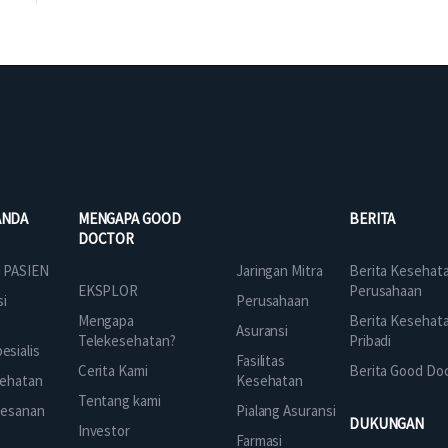
ANDA
MENGAPA GOOD
BERITA
DOCTOR
Jaringan Mitra
 PASIEN
Berita Kesehat
EKSPLOR
Perusahaan
Perusahaan
si
Mengapa
Berita Kesehat
Asuransi
Telekesehatan?
Pribadi
sialis
Fasilitas
Cerita Kami
Berita Good Do
Kesehatan
ehatan
Tentang kami
Pialang Asuransi
mesanan
DUKUNGAN
Investor
Farmasi