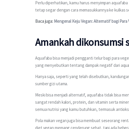
Perlu diperhatikan, kamu harus menyimpan aquafaba s
tetap segar dengan cara memasukkannya ke kulkas sel
Baca juga: 
Mengenal Keju Vegan: Alternatif bagi Para
Amankah dikonsumsi se
Aquafaba bisa menjadi pengganti telur bagi para vege
yang menyebutkan tentang dampak negatif dari aqua
Hanya saja, seperti yang telah disebutkan, kandunga
sumber gizi utama.
Meski bisa menjadi alternatif, aquafaba tidak bisa men
sangat rendah kalori, protein, dan vitamin serta min
semua nutrisi yang kamu butuhkan, termasuk antioks
Pola makan vegan juga bisa membuat seseorang rentan 
diet vegan memang cenderung sehat, tapi ada beberap