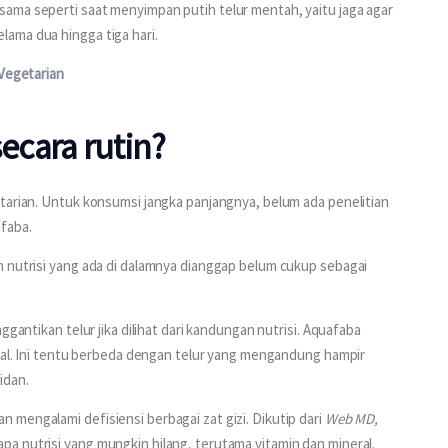
ama seperti saat menyimpan putih telur mentah, yaitu jaga agar 
ama dua hingga tiga hari.
 Vegetarian
cara rutin?
tarian. Untuk konsumsi jangka panjangnya, belum ada penelitian 
faba.
n nutrisi yang ada di dalamnya dianggap belum cukup sebagai 
ggantikan telur jika dilihat dari kandungan nutrisi. Aquafaba 
eral. Ini tentu berbeda dengan telur yang mengandung hampir 
idan.
mengalami defisiensi berbagai zat gizi. Dikutip dari 
Web MD, 
a nutrisi yang mungkin hilang, terutama vitamin dan mineral.