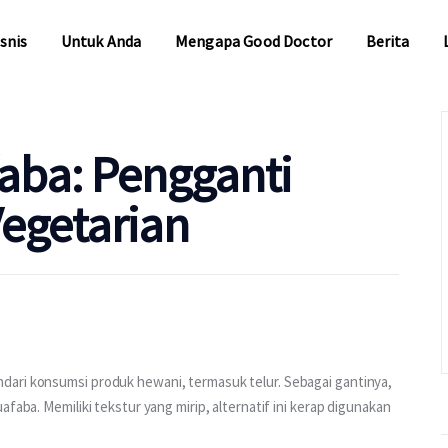
snis
Untuk Anda
Mengapa Good Doctor
Berita
snis
Untuk Anda
Mengapa Good Doctor
Berita
aba: Pengganti
Vegetarian
ari konsumsi produk hewani, termasuk telur. Sebagai gantinya, 
faba. Memiliki tekstur yang mirip, alternatif ini kerap digunakan 