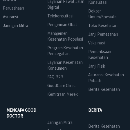
Layanan Rawat Jalan
Konsultasi
Digital
Perusahaan
Dokter
Telekonsultasi
Asuransi
Umum/Spesialis
Pengiriman Obat
Jaringan Mitra
Toko Kesehatan
Manajemen
Janji Pemesanan
Kesehatan Populasi
Vaksinasi
Program Kesehatan
Pemeriksaan
Pencegahan
Kesehatan
Layanan Kesehatan
Janji Fisik
Konsumen
Asuransi Kesehatan
FAQ B2B
Pribadi
GoodCare Clinic
Berita Kesehatan
Kemitraan Merek
MENGAPA GOOD
BERITA
DOCTOR
Jaringan Mitra
Berita Kesehatan