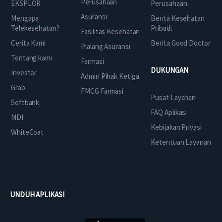
Perusahaan
EKSPLOR
Perusahaan
Asuransi
Mengapa
Berita Kesehatan
Telekesehatan?
Pribadi
Fasilitas Kesehatan
Cerita Kami
Berita Good Doctor
Pialang Asuransi
Tentang kami
Farmasi
DUKUNGAN
Investor
Admin Pihak Ketiga
Grab
FMCG Farmasi
Pusat Layanan
Softbank
FAQ Aplikasi
MDI
Kebijakan Privasi
WhiteCoat
Ketentuan Layanan
UNDUH APLIKASI