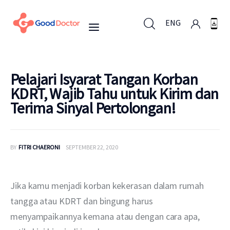
ENG
ENG
Pelajari Isyarat Tangan Korban
KDRT, Wajib Tahu untuk Kirim dan
Terima Sinyal Pertolongan!
Untuk Bisnis
Untuk Anda
BY
FITRI CHAERONI
SEPTEMBER 22, 2020
Mengapa Good Doctor
Jika kamu menjadi korban kekerasan dalam rumah 
Berita
tangga atau KDRT dan bingung harus 
menyampaikannya kemana atau dengan cara apa, 
Layanan