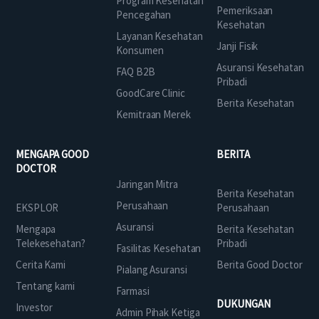
Program Kesehatan
Pemeriksaan
Pencegahan
Kesehatan
Layanan Kesehatan
Janji Fisik
Konsumen
Asuransi Kesehatan
FAQ B2B
Pribadi
GoodCare Clinic
Berita Kesehatan
Kemitraan Merek
MENGAPA GOOD
BERITA
DOCTOR
Jaringan Mitra
Berita Kesehatan
Perusahaan
EKSPLOR
Perusahaan
Asuransi
Mengapa
Berita Kesehatan
Telekesehatan?
Pribadi
Fasilitas Kesehatan
Cerita Kami
Berita Good Doctor
Pialang Asuransi
Tentang kami
Farmasi
DUKUNGAN
Investor
Admin Pihak Ketiga