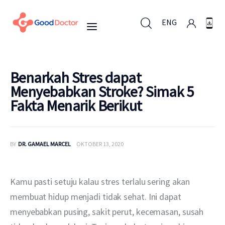
ENG
ENG
Benarkah Stres dapat
Menyebabkan Stroke? Simak 5
Fakta Menarik Berikut
Untuk Bisnis
Untuk Anda
BY
DR. GAMAEL MARCEL
OKTOBER 13, 2020
Mengapa Good Doctor
Kamu pasti setuju kalau stres terlalu sering akan 
Berita
membuat hidup menjadi tidak sehat. Ini dapat 
menyebabkan pusing, sakit perut, kecemasan, susah 
Layanan