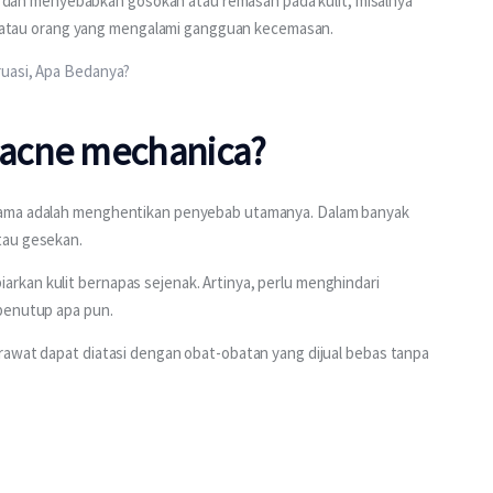
dan menyebabkan gosokan atau remasan pada kulit, misalnya
 atau orang yang mengalami gangguan kecemasan.
ruasi, Apa Bedanya?
acne mechanica?
tama adalah menghentikan penyebab utamanya. Dalam banyak 
tau gesekan. 
kan kulit bernapas sejenak. Artinya, perlu menghindari 
penutup apa pun. 
rawat dapat diatasi dengan obat-obatan yang dijual bebas tanpa 