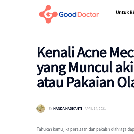
Untuk Bisnis
Untuk Bi
Untuk Anda
Mengapa Good Doctor
Untuk Bi
Kenali Acne Mec
Berita
yang Muncul ak
Layanan
atau Pakaian Ol
BY
NANDA HADIYANTI
APRIL 14, 2021
Tahukah kamu jika peralatan dan pakaian olahraga da