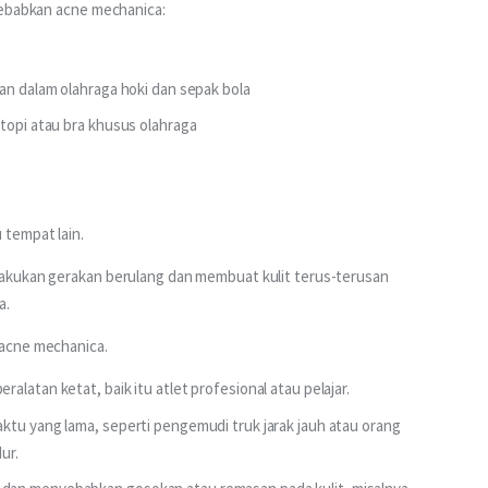
yebabkan acne mechanica:
an dalam olahraga hoki dan sepak bola
topi atau bra khusus olahraga
u tempat lain.
akukan gerakan berulang dan membuat kulit terus-terusan 
a.
acne mechanica. 
latan ketat, baik itu atlet profesional atau pelajar.
ktu yang lama, seperti pengemudi truk jarak jauh atau orang
ur.