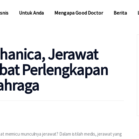
snis
Untuk Anda
Mengapa Good Doctor
Berita
snis
Untuk Anda
Mengapa Good Doctor
Berita
hanica, Jerawat
ibat Perlengkapan
ahraga
pat memicu munculnya jerawat? Dalam istilah medis, jerawat yang 