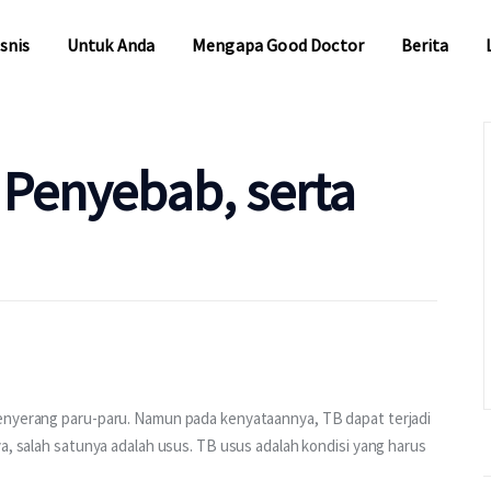
snis
Untuk Anda
Mengapa Good Doctor
Berita
snis
Untuk Anda
Mengapa Good Doctor
Berita
 Penyebab, serta
enyerang paru-paru. Namun pada kenyataannya, TB dapat terjadi 
a, salah satunya adalah usus. TB usus adalah kondisi yang harus 