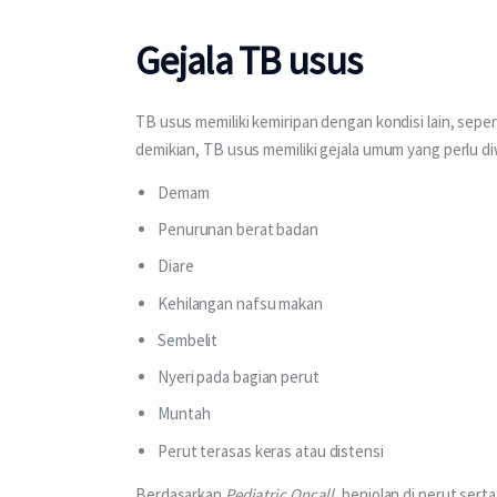
Gejala TB usus
TB usus memiliki kemiripan dengan kondisi lain, sepert
demikian, TB usus memiliki gejala umum yang perlu diw
Demam
Penurunan berat badan
Diare
Kehilangan nafsu makan
Sembelit
Nyeri pada bagian perut
Muntah
Perut terasas keras atau distensi
Berdasarkan 
Pediatric Oncall
, benjolan di perut ser