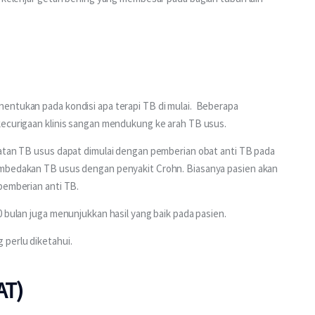
entukan pada kondisi apa terapi TB di mulai.  Beberapa 
kecurigaan klinis sangan mendukung ke arah TB usus.
batan TB usus dapat dimulai dengan pemberian obat anti TB pada 
embedakan TB usus dengan penyakit Crohn. Biasanya pasien akan 
pemberian anti TB.
0 bulan juga menunjukkan hasil yang baik pada pasien.
 perlu diketahui.
AT)