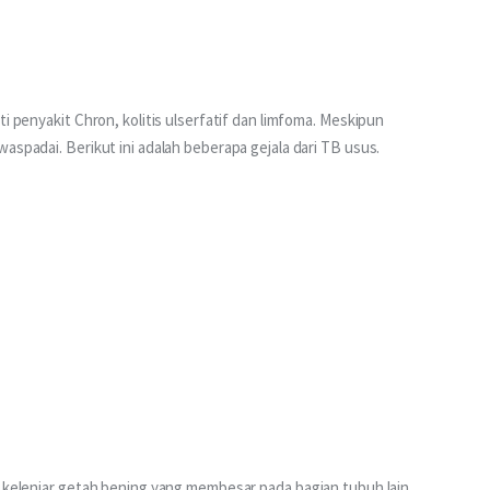
i penyakit Chron, kolitis ulserfatif dan limfoma. Meskipun 
aspadai. Berikut ini adalah beberapa gejala dari TB usus.
ta kelenjar getah bening yang membesar pada bagian tubuh lain 