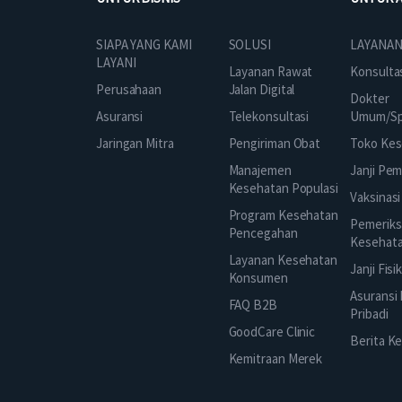
SOLUSI
SIAPA YANG KAMI
LAYANAN
LAYANI
Layanan Rawat
Konsulta
Jalan Digital
Perusahaan
Dokter
Telekonsultasi
Asuransi
Umum/Spe
Pengiriman Obat
Jaringan Mitra
Toko Kes
Manajemen
Janji Pe
Kesehatan Populasi
Vaksinasi
Program Kesehatan
Pemeriks
Pencegahan
Kesehat
Layanan Kesehatan
Janji Fisi
Konsumen
Asuransi
FAQ B2B
Pribadi
GoodCare Clinic
Berita K
Kemitraan Merek