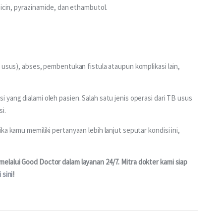
picin, pyrazinamide, dan ethambutol.
 usus), abses, pembentukan fistula ataupun komplikasi lain, 
yang dialami oleh pasien. Salah satu jenis operasi dari TB usus 
i.
a kamu memiliki pertanyaan lebih lanjut seputar kondisi ini, 
lalui Good Doctor dalam layanan 24/7. Mitra dokter kami siap 
i sini
!