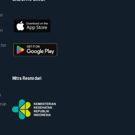
an
an
ctor
Mitra Resmi dari
i
anan