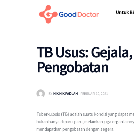
Untuk Bisnis
Untuk Bi
Untuk Anda
Mengapa Good Doctor
Untuk Bi
TB Usus: Gejala,
Berita
Pengobatan
Layanan
BY
NIK NIK FADLAH
FEBRUARI 10, 2021
Tuberkulosis (TB) adalah suatu kondisi yang dapat m
bukan hanya di paru-paru, melainkan juga organ lainny
mendapatkan pengobatan dengan segera.