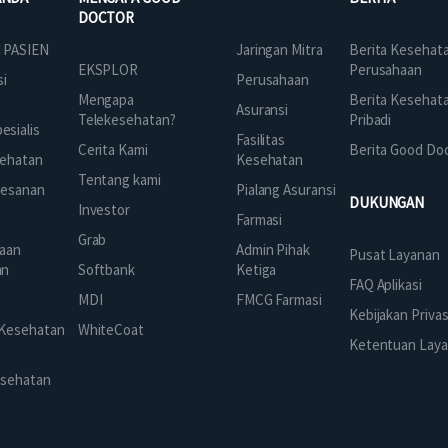
DOCTOR
Jaringan Mitra
 PASIEN
Berita Kesehat
EKSPLOR
Perusahaan
Perusahaan
si
Mengapa
Berita Kesehat
Asuransi
Telekesehatan?
Pribadi
sialis
Fasilitas
Cerita Kami
Berita Good Do
Kesehatan
ehatan
Tentang kami
Pialang Asuransi
mesanan
DUKUNGAN
Investor
Farmasi
Grab
Admin Pihak
aan
Pusat Layanan
Ketiga
an
Softbank
FAQ Aplikasi
FMCG Farmasi
k
MDI
Kebijakan Privas
 Kesehatan
WhiteCoat
Ketentuan Lay
esehatan