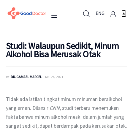
ENG
ENG
Studi: Walaupun Sedikit, Minum
Alkohol Bisa Merusak Otak
Untuk Bisnis
BY
DR. GAMAEL MARCEL
MEI 24, 2021
Untuk Anda
Mengapa Good Doctor
Tidak ada istilah tingkat minum minuman beralkohol 
yang aman. Dilansir 
CNN
, studi terbaru menemukan 
Berita
fakta bahwa minum alkohol meski dalam jumlah yang 
sangat sedikit, dapat berdampak pada kerusakan otak.
Layanan