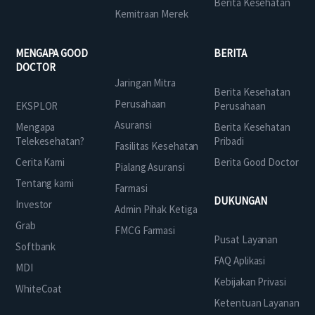
Berita Kesehatan
Kemitraan Merek
MENGAPA GOOD
BERITA
DOCTOR
Jaringan Mitra
Berita Kesehatan
Perusahaan
EKSPLOR
Perusahaan
Asuransi
Mengapa
Berita Kesehatan
Telekesehatan?
Pribadi
Fasilitas Kesehatan
Cerita Kami
Berita Good Doctor
Pialang Asuransi
Tentang kami
Farmasi
DUKUNGAN
Investor
Admin Pihak Ketiga
Grab
FMCG Farmasi
Pusat Layanan
Softbank
FAQ Aplikasi
MDI
Kebijakan Privasi
WhiteCoat
Ketentuan Layanan