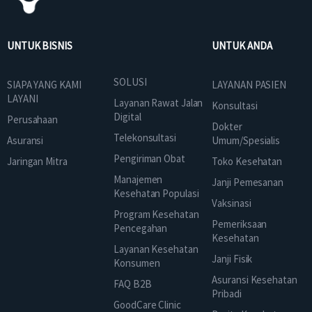
UNTUK BISNIS
UNTUK ANDA
SOLUSI
SIAPA YANG KAMI
LAYANAN PASIEN
LAYANI
Layanan Rawat Jalan
Konsultasi
Digital
Perusahaan
Dokter
Telekonsultasi
Asuransi
Umum/Spesialis
Pengiriman Obat
Jaringan Mitra
Toko Kesehatan
Manajemen
Janji Pemesanan
Kesehatan Populasi
Vaksinasi
Program Kesehatan
Pemeriksaan
Pencegahan
Kesehatan
Layanan Kesehatan
Janji Fisik
Konsumen
Asuransi Kesehatan
FAQ B2B
Pribadi
GoodCare Clinic