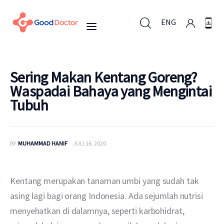
ENG
ENG
Sering Makan Kentang Goreng?
Waspadai Bahaya yang Mengintai
Tubuh
Untuk Bisnis
Untuk Anda
BY
MUHAMMAD HANIF
JULI 16, 2020
Mengapa Good Doctor
Kentang merupakan tanaman umbi yang sudah tak 
Berita
asing lagi bagi orang Indonesia. Ada sejumlah nutrisi 
menyehatkan di dalamnya, seperti karbohidrat, 
Layanan