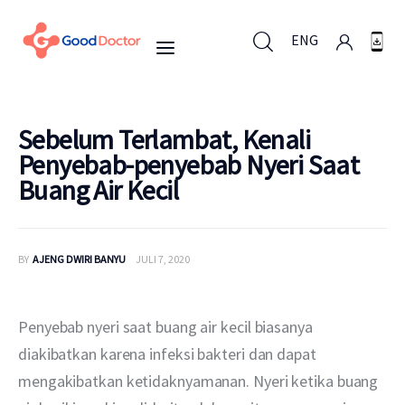
ENG
ENG
Sebelum Terlambat, Kenali
Penyebab-penyebab Nyeri Saat
Buang Air Kecil
Untuk Bisnis
Untuk Anda
BY
AJENG DWIRI BANYU
JULI 7, 2020
Mengapa Good Doctor
Penyebab nyeri saat buang air kecil biasanya 
Berita
diakibatkan karena infeksi bakteri dan dapat 
mengakibatkan ketidaknyamanan. Nyeri ketika buang 
Layanan