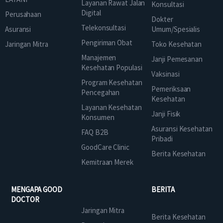
Layanan Rawat Jalan
Konsultasi
Digital
Perusahaan
Dokter
Telekonsultasi
Asuransi
Umum/Spesialis
Pengiriman Obat
Jaringan Mitra
Toko Kesehatan
Manajemen
Janji Pemesanan
Kesehatan Populasi
Vaksinasi
Program Kesehatan
Pemeriksaan
Pencegahan
Kesehatan
Layanan Kesehatan
Janji Fisik
Konsumen
Asuransi Kesehatan
FAQ B2B
Pribadi
GoodCare Clinic
Berita Kesehatan
Kemitraan Merek
MENGAPA GOOD
BERITA
DOCTOR
Jaringan Mitra
Berita Kesehatan