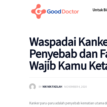
Untuk Bisnis
Untuk Bi
Untuk Anda
Mengapa Good Doctor
Untuk Bi
Waspadai Kanke
Berita
Penyebab dan Fa
Layanan
Wajib Kamu Ket
BY
NIK NIK FADLAH
NOVEMBER 4, 2020
Kanker paru-paru adalah penyebab kematian utama di 