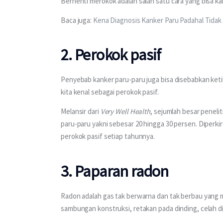
Berhenti merokok adalah salah satu cara yang bisa k
Baca juga: 
Kena Diagnosis Kanker Paru Padahal Tidak
2. Perokok pasif
Penyebab kanker paru-paru juga bisa disebabkan ketik
kita kenal sebagai perokok pasif.
Melansir dari 
Very Well Health
, sejumlah besar peneli
paru-paru yakni sebesar 20 hingga 30 persen. Diperkira
perokok pasif setiap tahunnya.
3. Paparan radon
Radon adalah gas tak berwarna dan tak berbau yang 
sambungan konstruksi, retakan pada dinding, celah di 