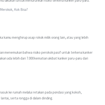
amu lakukan untuk menurunkan risiko terkena kanker paru-paru.
 Merokok, Kok Bisa?
a kamu menghirup asap rokok milik orang lain, atau yang lebih 
tian menemukan bahwa risiko perokok pasif untuk terkena kanker 
kan ada lebih dari 7.000 kematian akibat kanker paru-paru dari 
masuk ke rumah melalui retakan pada pondasi yang kokoh, 
lantai, serta rongga di dalam dinding.