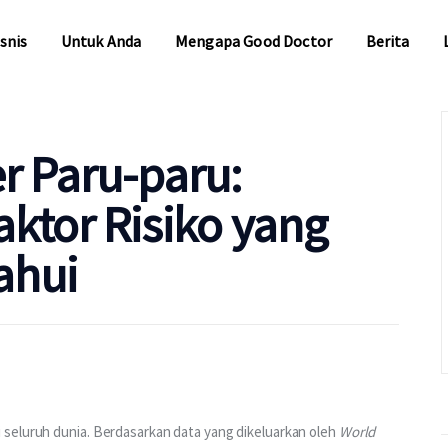
snis
Untuk Anda
Mengapa Good Doctor
Berita
snis
Untuk Anda
Mengapa Good Doctor
Berita
r Paru-paru:
ktor Risiko yang
ahui
seluruh dunia. Berdasarkan data yang dikeluarkan oleh 
World 