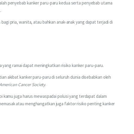
dalah penyebab kanker paru-paru kedua serta penyebab utama 
.
agi pria, wanita, atau bahkan anak-anak yang dapat terjadi di 
aya yang ramai dapat meningkatkan risiko kanker paru-paru.
an akibat kanker paru-paru di seluruh dunia disebabkan oleh 
American Cancer Society
.
api kamu juga harus mewaspadai polusi yang terdapat dalam 
memasak atau menghangatkan juga faktor risiko penting kanker 