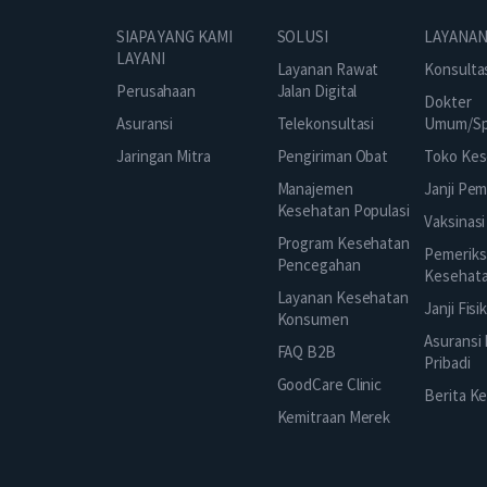
SOLUSI
SIAPA YANG KAMI
LAYANAN
LAYANI
Layanan Rawat
Konsulta
Jalan Digital
Perusahaan
Dokter
Telekonsultasi
Asuransi
Umum/Spe
Pengiriman Obat
Jaringan Mitra
Toko Kes
Manajemen
Janji Pe
Kesehatan Populasi
Vaksinasi
Program Kesehatan
Pemeriks
Pencegahan
Kesehat
Layanan Kesehatan
Janji Fisi
Konsumen
Asuransi
FAQ B2B
Pribadi
GoodCare Clinic
Berita K
Kemitraan Merek