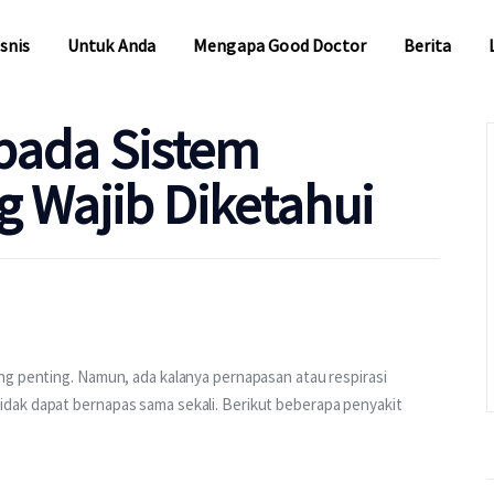
snis
Untuk Anda
Mengapa Good Doctor
Berita
 pada Sistem
snis
Untuk Anda
Mengapa Good Doctor
Berita
 Wajib Diketahui
ng penting. Namun, ada kalanya pernapasan atau respirasi 
dak dapat bernapas sama sekali. Berikut beberapa penyakit 