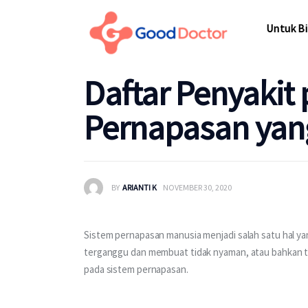
Untuk Bisnis
Untuk Bi
Untuk Anda
Daftar Penyakit
Mengapa Good Doctor
Untuk Bi
Pernapasan yang
Berita
Layanan
BY
ARIANTI K
NOVEMBER 30, 2020
Sistem pernapasan manusia menjadi salah satu hal ya
terganggu dan membuat tidak nyaman, atau bahkan ti
pada sistem pernapasan. 