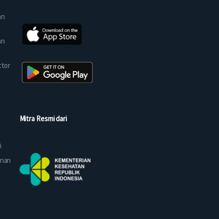
an
an
ctor
Mitra Resmi dari
i
anan