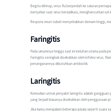
Begitu dihirup, virus flu berpindah ke saluran pernapa
menyebar saat virus bereplikasi, menghancurkan sel i
Respons imun tubuh menyebabkan demam tinggi, meng
Faringitis
Pada umumnya hingga saat ini keluhan utama pada pen
Faringitis seringkali disebabkan oleh infeksi virus. 
penanganannya dibutuhkan antibiotik. 
Laringitis
Kemudian untuk penyakit laringitis adalah gangguan 
yang terjadi biasanya disebabkan oleh penggunaan pita 
Jika kamu mengalami beberapa gejala seperti suara s