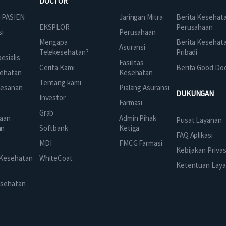
DOCTOR
Jaringan Mitra
 PASIEN
Berita Kesehat
EKSPLOR
Perusahaan
Perusahaan
si
Mengapa
Berita Kesehat
Asuransi
Telekesehatan?
Pribadi
sialis
Fasilitas
Cerita Kami
Berita Good Do
Kesehatan
ehatan
Tentang kami
Pialang Asuransi
mesanan
DUKUNGAN
Investor
Farmasi
Grab
Admin Pihak
aan
Pusat Layanan
Ketiga
an
Softbank
FAQ Aplikasi
FMCG Farmasi
k
MDI
Kebijakan Privas
 Kesehatan
WhiteCoat
Ketentuan Lay
esehatan