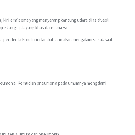
, kini emfisema yang menyerang kantung udara alias alveoli. 
ukkan gejala yang khas dan sama ya. 
 penderita kondisi ini lambat laun akan mengalami sesak saat 
 pneumonia. Kemudian pneumonia pada umumnya mengalami 
ini gejala umum dari pneumonia.