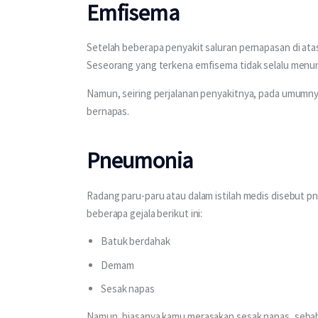
Emfisema
Setelah beberapa penyakit saluran pernapasan di atas
Seseorang yang terkena emfisema tidak selalu menunj
Namun, seiring perjalanan penyakitnya, pada umumnya
bernapas.
Pneumonia
Radang paru-paru atau dalam istilah medis disebut
beberapa gejala berikut ini: 
Batuk berdahak
Demam
Sesak napas
Namun, biasanya kamu merasakan sesak napas, sebab 