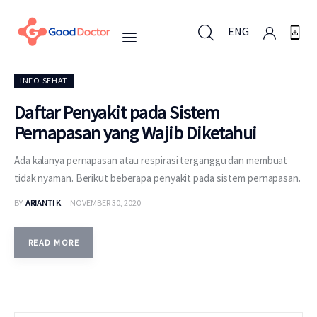
ENG
INFO SEHAT
ENG
Daftar Penyakit pada Sistem
Pernapasan yang Wajib Diketahui
Untuk Bisnis
Ada kalanya pernapasan atau respirasi terganggu dan membuat
tidak nyaman. Berikut beberapa penyakit pada sistem pernapasan.
Untuk Anda
BY
ARIANTI K
NOVEMBER 30, 2020
Mengapa Good Doctor
READ MORE
Berita
Layanan