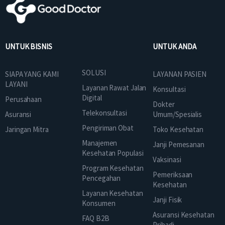
UNTUK BISNIS
UNTUK ANDA
SOLUSI
SIAPA YANG KAMI
LAYANAN PASIEN
LAYANI
Layanan Rawat Jalan
Konsultasi
Digital
Perusahaan
Dokter
Telekonsultasi
Asuransi
Umum/Spesialis
Pengiriman Obat
Jaringan Mitra
Toko Kesehatan
Manajemen
Janji Pemesanan
Kesehatan Populasi
Vaksinasi
Program Kesehatan
Pemeriksaan
Pencegahan
Kesehatan
Layanan Kesehatan
Janji Fisik
Konsumen
Asuransi Kesehatan
FAQ B2B
Pribadi